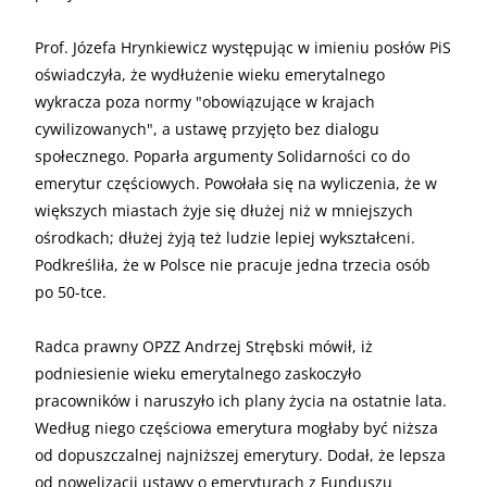
Prof. Józefa Hrynkiewicz występując w imieniu posłów PiS
oświadczyła, że wydłużenie wieku emerytalnego
wykracza poza normy "obowiązujące w krajach
cywilizowanych", a ustawę przyjęto bez dialogu
społecznego. Poparła argumenty Solidarności co do
emerytur częściowych. Powołała się na wyliczenia, że w
większych miastach żyje się dłużej niż w mniejszych
ośrodkach; dłużej żyją też ludzie lepiej wykształceni.
Podkreśliła, że w Polsce nie pracuje jedna trzecia osób
po 50-tce.
Radca prawny OPZZ Andrzej Strębski mówił, iż
podniesienie wieku emerytalnego zaskoczyło
pracowników i naruszyło ich plany życia na ostatnie lata.
Według niego częściowa emerytura mogłaby być niższa
od dopuszczalnej najniższej emerytury. Dodał, że lepsza
od nowelizacji ustawy o emeryturach z Funduszu