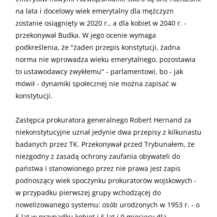
na lata i docelowy wiek emerytalny dla mężczyzn
zostanie osiągnięty w 2020 r., a dla kobiet w 2040 r. -
przekonywał Budka. W jego ocenie wymaga
podkreślenia, że "żaden przepis konstytucji, żadna
norma nie wprowadza wieku emerytalnego, pozostawia
to ustawodawcy zwykłemu" - parlamentowi, bo - jak
mówił - dynamiki społecznej nie można zapisać w
konstytucji.
Zastępca prokuratora generalnego Robert Hernand za
niekonstytucyjne uznał jedynie dwa przepisy z kilkunastu
badanych przez TK. Przekonywał przed Trybunałem, że
niezgodny z zasadą ochrony zaufania obywateli do
państwa i stanowionego przez nie prawa jest zapis
podnoszący wiek spoczynku prokuratorów wojskowych -
w przypadku pierwszej grupy wchodzącej do
nowelizowanego systemu: osób urodzonych w 1953 r. - o
5 lat w przypadku kobiet i 6 lat i 9 miesięcy dla