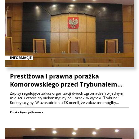
INFORMACJE
Prestiżowa i prawna porażka
Komorowskiego przed Trybunałem…
Zapisy regulujące zakaz organizacji dwóch zgromadzeń w jednym
miejscu i czasie są niekonstytucyjne - orzekł w wyroku Trybunał
Konstytucyjny. W uzasadnieniu TK ocenił, że zakaz ten mógłby…
Polska Agencja Prasowa