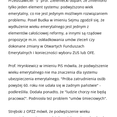
Przedstawiciel "S" prof. Zieleniecki odparł, że zmieniono
tylko jeden element systemu: podwyższono wiek
emerytalny, co nie jest jedynym możliwym rozwiązaniem
problemu. Poseł Budka w imieniu Sejmu zgodził się, że
wydłużenie wieku emerytalnego jest jednym z
elementów całościowej reformy, a innymi są rządowe
propozycje m.in. oskładkowania umów zleceń czy
dokonane zmiany w Otwartych Funduszach
Emerytalnych i konieczności wyboru ZUS lub OFE.
Prof. Hrynkiewicz w imieniu PiS mówiła, że podwyższenie
wieku emerytalnego nie ma znaczenia dla systemu
ubezpieczenia emerytalnego. "Próba zatrudnienia osób
powyżej 60. roku nie udała się w żadnym państwie" -
podkreśliła. Dodała ponadto, że "ludzie chorzy nie będą
pracować". Podniosła też problem "umów śmieciowych".
Strębski z OPZZ mówił, że podwyższenie wieku