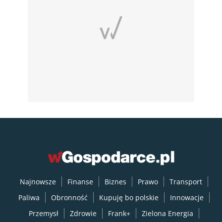
Najnowsze
Finanse
Biznes
Prawo
Transport
Paliwa
Obronność
Kupuję bo polskie
Innowacje
Przemysł
Zdrowie
Frank+
Zielona Energia