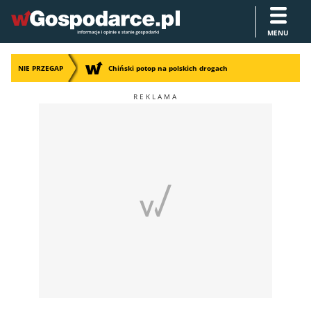
MENU
NIE PRZEGAP
Chiński potop na polskich drogach