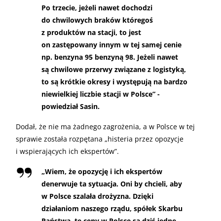
Po trzecie, jeżeli nawet dochodzi
do chwilowych braków któregoś
z produktów na stacji, to jest
on zastępowany innym w tej samej cenie
np. benzyna 95 benzyną 98. Jeżeli nawet
są chwilowe przerwy związane z logistyką,
to są krótkie okresy i występują na bardzo
niewielkiej liczbie stacji w Polsce” -
powiedział Sasin.
Dodał, że nie ma żadnego zagrożenia, a w Polsce w tej
sprawie została rozpętana „histeria przez opozycje
i wspierających ich ekspertów”.
„
Wiem, że opozycję i ich ekspertów
denerwuje ta sytuacja. Oni by chcieli, aby
w Polsce szalała drożyzna. Dzięki
działaniom naszego rządu, spółek Skarbu
Państwa, te ceny w Polsce są dziś jedne