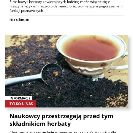
Picie kawy i herbaty zawierających kofeinę może wiązać się z
niższym ryzykiem rozwoju demencji oraz wolniejszym pogorszeniem
funkcji poznawczych
Filip Siódmiak
INFORMACJE
TYLKO U NAS
Naukowcy przestrzegają przed tym
składnikiem herbaty
Choć herbata powszechnie uznawana jest za napój korzystny dla