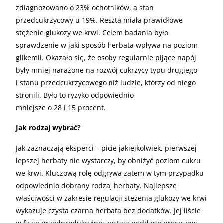
zdiagnozowano o 23% ochotników, a stan
przedcukrzycowy u 19%. Reszta miała prawidłowe
stężenie glukozy we krwi. Celem badania było
sprawdzenie w jaki sposób herbata wpływa na poziom
glikemii. Okazało się, że osoby regularnie pijące napój
były mniej narażone na rozwój cukrzycy typu drugiego
i stanu przedcukrzycowego niż ludzie, którzy od niego
stronili. Było to ryzyko odpowiednio
mniejsze o 28 i 15 procent.
Jak rodzaj wybrać?
Jak zaznaczają eksperci – picie jakiejkolwiek, pierwszej
lepszej herbaty nie wystarczy, by obniżyć poziom cukru
we krwi. Kluczową rolę odgrywa zatem w tym przypadku
odpowiednio dobrany rodzaj herbaty. Najlepsze
właściwości w zakresie regulacji stężenia glukozy we krwi
wykazuje czysta czarna herbata bez dodatków. Jej liście
w fazie przedprodukcyjnej zostają poddane procesowi