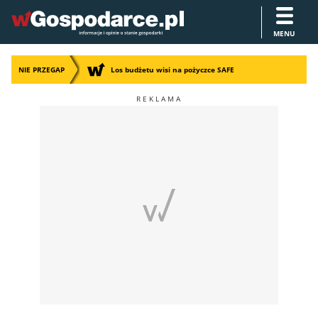
MENU
NIE PRZEGAP
Los budżetu wisi na pożyczce SAFE