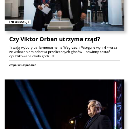
INFORMACJE
Czy Viktor Orban utrzyma rząd?
Trwają wybory parlamentarne na Węgrzech. Wstępne wyniki – wraz
ze wskazaniem odsetka przeliczonych głosów – powinny zostać
opublikowane około godz. 20
Zespół wGospodarce