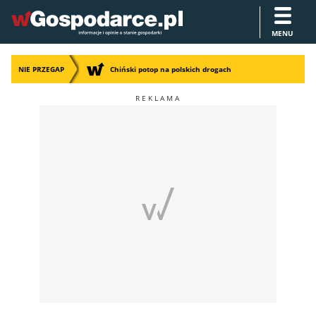
MENU
NIE PRZEGAP
Chiński potop na polskich drogach