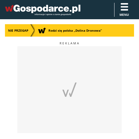
MENU
NIE PRZEGAP
Rodzi się polska „Dolina Dronowa”