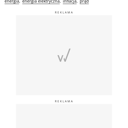
energia
energia elektryczna
inflacja
prąd