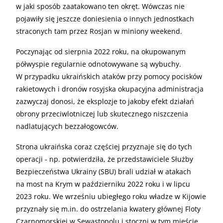
w jaki sposób zaatakowano ten okręt. Wówczas nie
pojawiły się jeszcze doniesienia o innych jednostkach
straconych tam przez Rosjan w miniony weekend.
Poczynając od sierpnia 2022 roku, na okupowanym
półwyspie regularnie odnotowywane są wybuchy.
W przypadku ukraińskich ataków przy pomocy pocisków
rakietowych i dronów rosyjska okupacyjna administracja
zazwyczaj donosi, że eksplozje to jakoby efekt działań
obrony przeciwlotniczej lub skutecznego niszczenia
nadlatujących bezzałogowców.
Strona ukraińska coraz częściej przyznaje się do tych
operacji - np. potwierdziła, że przedstawiciele Służby
Bezpieczeństwa Ukrainy (SBU) brali udział w atakach
na most na Krym w październiku 2022 roku i w lipcu
2023 roku. We wrześniu ubiegłego roku władze w Kijowie
przyznały się m.in. do ostrzelania kwatery głównej Floty
Czarnomorskiej w Sewastopolu i stoczni w tym mieście.