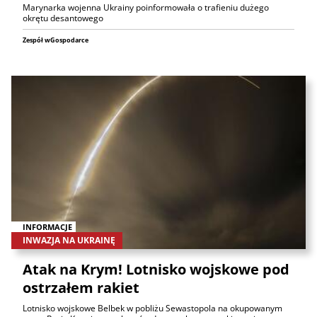
Marynarka wojenna Ukrainy poinformowała o trafieniu dużego
okrętu desantowego
Zespół wGospodarce
INFORMACJE
INWAZJA NA UKRAINĘ
Atak na Krym! Lotnisko wojskowe pod
ostrzałem rakiet
Lotnisko wojskowe Belbek w pobliżu Sewastopola na okupowanym