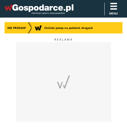
MENU
NIE PRZEGAP
Chiński potop na polskich drogach