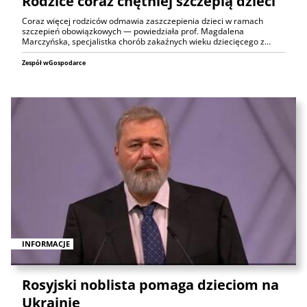
Rodzice coraz chętniej szczepią dzieci
Coraz więcej rodziców odmawia zaszczepienia dzieci w ramach
szczepień obowiązkowych — powiedziała prof. Magdalena
Marczyńska, specjalistka chorób zakaźnych wieku dziecięcego z…
Zespół wGospodarce
INFORMACJE
Rosyjski noblista pomaga dzieciom na
Ukrainie