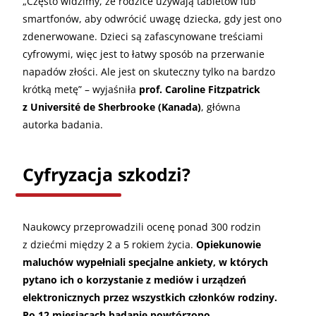
„Często widzimy, że rodzice używają tabletów lub
smartfonów, aby odwrócić uwagę dziecka, gdy jest ono
zdenerwowane. Dzieci są zafascynowane treściami
cyfrowymi, więc jest to łatwy sposób na przerwanie
napadów złości. Ale jest on skuteczny tylko na bardzo
krótką metę” – wyjaśniła
prof. Caroline Fitzpatrick
z Université de Sherbrooke (Kanada)
, główna
autorka badania.
Cyfryzacja szkodzi?
Naukowcy przeprowadzili ocenę ponad 300 rodzin
z dziećmi między 2 a 5 rokiem życia.
Opiekunowie
maluchów wypełniali specjalne ankiety, w których
pytano ich o korzystanie z mediów i urządzeń
elektronicznych przez wszystkich członków rodziny.
Po 12 miesiącach badanie powtórzono.