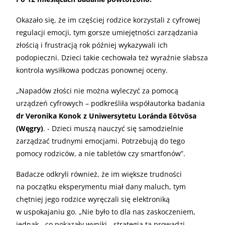
Okazało się, że im częściej rodzice korzystali z cyfrowej
regulacji emocji, tym gorsze umiejętności zarządzania
złością i frustracją rok później wykazywali ich
podopieczni. Dzieci takie cechowała też wyraźnie słabsza
kontrola wysiłkowa podczas ponownej oceny.
„Napadów złości nie można wyleczyć za pomocą
urządzeń cyfrowych – podkreśliła współautorka badania
dr Veronika Konok z Uniwersytetu Loránda Eötvösa
(Węgry)
. - Dzieci muszą nauczyć się samodzielnie
zarządzać trudnymi emocjami. Potrzebują do tego
pomocy rodziców, a nie tabletów czy smartfonów”.
Badacze odkryli również, że im większe trudności
na początku eksperymentu miał dany maluch, tym
chętniej jego rodzice wyręczali się elektroniką
w uspokajaniu go. „Nie było to dla nas zaskoczeniem,
jednak - co pokazały wyniki - strategia ta prowadzi