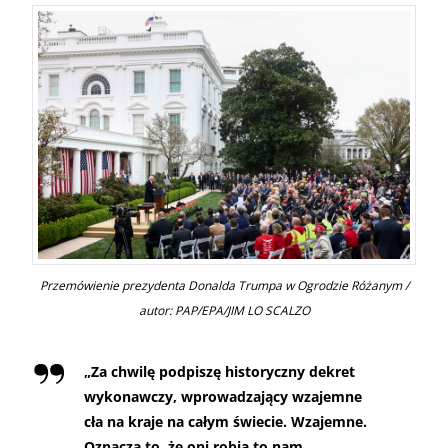
Przemówienie prezydenta Donalda Trumpa w Ogrodzie Różanym /
autor: PAP/EPA/JIM LO SCALZO
„
Za chwilę podpiszę historyczny dekret
wykonawczy, wprowadzający wzajemne
cła na kraje na całym świecie. Wzajemne.
Oznacza to, że oni robią to nam,