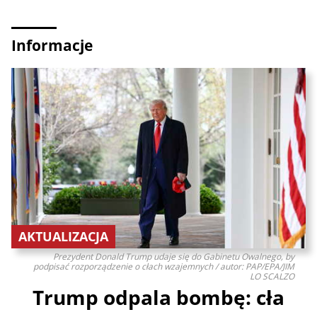
Informacje
AKTUALIZACJA
Prezydent Donald Trump udaje się do Gabinetu Owalnego, by
podpisać rozporządzenie o cłach wzajemnych / autor: PAP/EPA/JIM
LO SCALZO
Trump odpala bombę: cła