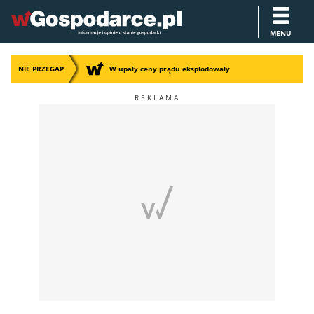
MENU
NIE PRZEGAP
W upały ceny prądu eksplodowały