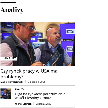
Analizy
ANALIZY
Czy rynek pracy w USA ma
problemy?
6 sierpnia 2026
Maciej Przygórzewski
ANALIZY
Ulga na rynkach: porozumienie
wokół Cieśniny Ormuz?
Michał Stajniak
6 sierpnia 2026