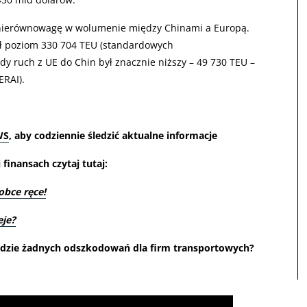
nierównowagę w wolumenie między Chinami a Europą.
ął poziom 330 704 TEU (standardowych
 ruch z UE do Chin był znacznie niższy – 49 730 TEU –
ERAI).
WS
, aby codziennie śledzić aktualne informacje
finansach czytaj tutaj:
obce ręce!
eje?
będzie żadnych odszkodowań dla firm transportowych?