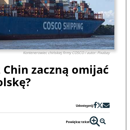
Kontenerowiec chińskiej firmy COSCO / autor: Pixabay
z Chin zaczną omijać
olskę?
Udostępnij:
Powiększ tekst