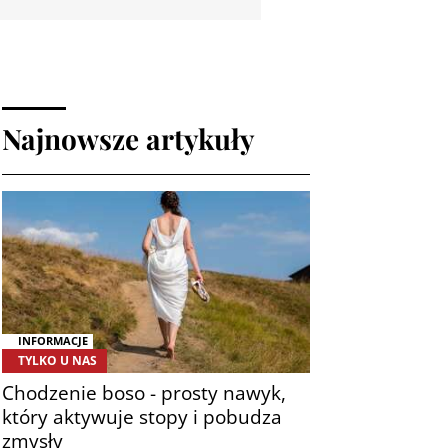
Najnowsze artykuły
INFORMACJE
TYLKO U NAS
Chodzenie boso - prosty nawyk,
który aktywuje stopy i pobudza
zmysły