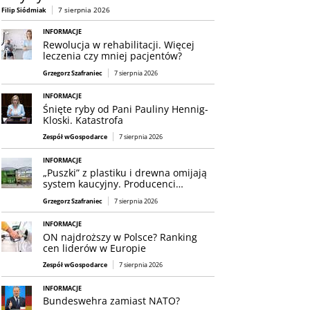
7 sierpnia 2026
Filip Siódmiak
INFORMACJE
Rewolucja w rehabilitacji. Więcej
leczenia czy mniej pacjentów?
Grzegorz Szafraniec
7 sierpnia 2026
INFORMACJE
Śnięte ryby od Pani Pauliny Hennig-
Kloski. Katastrofa
Zespół wGospodarce
7 sierpnia 2026
INFORMACJE
„Puszki” z plastiku i drewna omijają
system kaucyjny. Producenci…
Grzegorz Szafraniec
7 sierpnia 2026
INFORMACJE
ON najdroższy w Polsce? Ranking
cen liderów w Europie
Zespół wGospodarce
7 sierpnia 2026
INFORMACJE
Bundeswehra zamiast NATO?