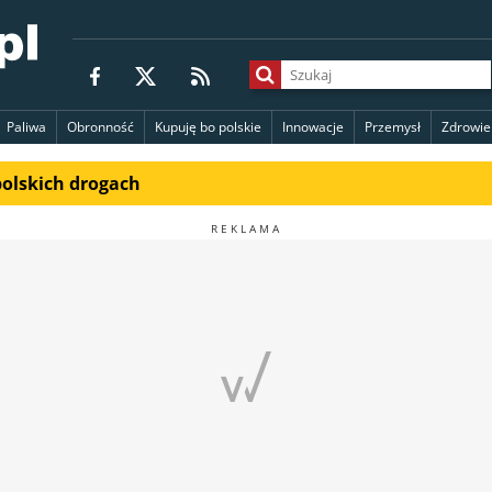
Paliwa
Obronność
Kupuję bo polskie
Innowacje
Przemysł
Zdrowie
polskich drogach