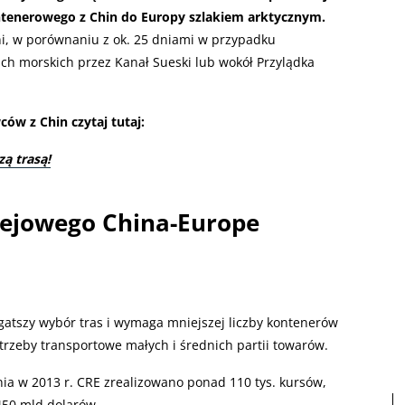
ntenerowego z Chin do Europy szlakiem arktycznym.
i, w porównaniu z ok. 25 dniami w przypadku
ach morskich przez Kanał Sueski lub wokół Przylądka
ów z Chin czytaj tutaj:
ą trasą!
lejowego China-Europe
gatszy wybór tras i wymaga mniejszej liczby kontenerów
trzeby transportowe małych i średnich partii towarów.
ia w 2013 r. CRE zrealizowano ponad 110 tys. kursów,
450 mld dolarów.