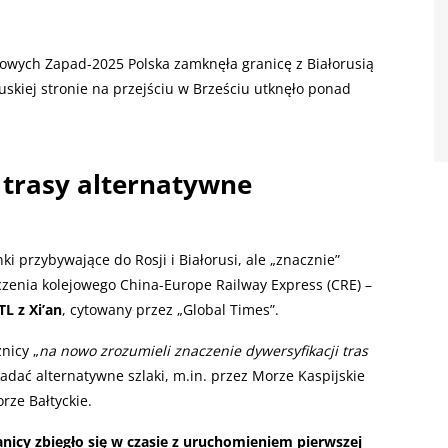
kowych Zapad-2025 Polska zamknęła granicę z Białorusią
ruskiej stronie na przejściu w Brześciu utknęło ponad
 trasy alternatywne
i przybywające do Rosji i Białorusi, ale „znacznie”
zenia kolejowego China-Europe Railway Express (CRE) –
L z Xi’an
, cytowany przez „Global Times”.
nicy „
na nowo zrozumieli znaczenie dywersyfikacji tras
 badać alternatywne szlaki, m.in. przez Morze Kaspijskie
rze Bałtyckie.
nicy zbiegło się w czasie z uruchomieniem pierwszej