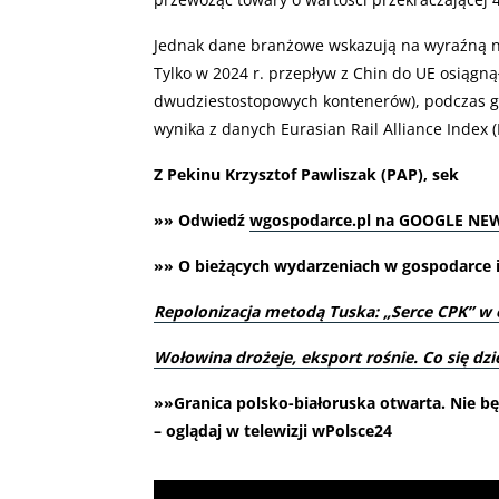
Jednak dane branżowe wskazują na wyraźną 
Tylko w 2024 r. przepływ z Chin do UE osiągn
dwudziestostopowych kontenerów), podczas gdy
wynika z danych Eurasian Rail Alliance Index (
Z Pekinu Krzysztof Pawliszak (PAP), sek
»» Odwiedź
wgospodarce.pl na GOOGLE NE
»» O bieżących wydarzeniach w gospodarce i 
Repolonizacja metodą Tuska: „Serce CPK” w 
Wołowina drożeje, eksport rośnie. Co się dzi
»»Granica polsko-białoruska otwarta. Nie 
– oglądaj w telewizji wPolsce24