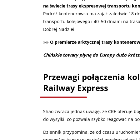
na świecie trasy ekspresowej transportu ko
Podróż kontenerowca ma zająć zaledwie 18 dn
transportu kolejowego i 40–50 dniami na tras
Dobrej Nadziei.
»» O premierze arktycznej trasy kontenerowc
Chińskie towary płyną do Europy dużo krótsz
Przewagi połączenia ko
Railway Express
Shao zwraca jednak uwagę, że CRE oferuje bo
do wysyłki, co pozwala szybko reagować na po
Dziennik przypomina, że od czasu uruchomien
przewożąc towary o wartości przekraczającej 