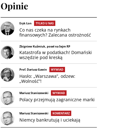
Opinie
Eryk Łon
TYLKO U NAS
Co nas czeka na rynkach
finansowych? Zalecana ostrożność
Zbigniew Kuźmiuk, poseł na Sejm RP
Katastrofa w podatkach! Domański
wszędzie pod kreską
Prof. Dariusz Gawin
WYWIAD
Hasło: „Warszawa”, odzew:
„Wolność”!
Mariusz Staniszewski
WYWIAD
Polacy przejmują zagraniczne marki
Mariusz Staniszewski
KOMENTARZ
Niemcy bankrutują i uciekają