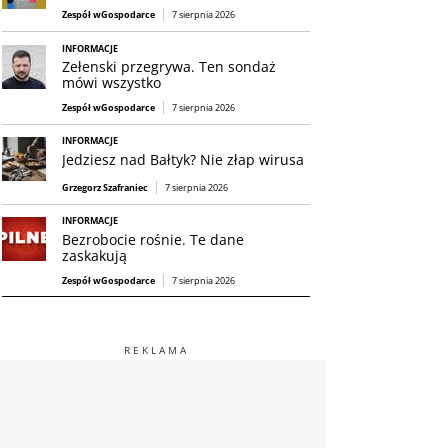
Zespół wGospodarce
7 sierpnia 2026
INFORMACJE
Zełenski przegrywa. Ten sondaż
mówi wszystko
Zespół wGospodarce
7 sierpnia 2026
INFORMACJE
Jedziesz nad Bałtyk? Nie złap wirusa
Grzegorz Szafraniec
7 sierpnia 2026
INFORMACJE
Bezrobocie rośnie. Te dane
zaskakują
Zespół wGospodarce
7 sierpnia 2026