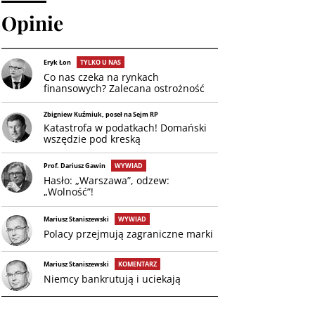
Opinie
Eryk Łon
TYLKO U NAS
Co nas czeka na rynkach
finansowych? Zalecana ostrożność
Zbigniew Kuźmiuk, poseł na Sejm RP
Katastrofa w podatkach! Domański
wszędzie pod kreską
Prof. Dariusz Gawin
WYWIAD
Hasło: „Warszawa”, odzew:
„Wolność”!
Mariusz Staniszewski
WYWIAD
Polacy przejmują zagraniczne marki
Mariusz Staniszewski
KOMENTARZ
Niemcy bankrutują i uciekają