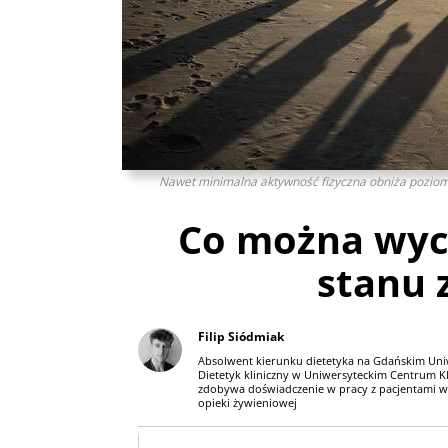
Nawet minimalna aktywność fizyczna obniża poziom
Co można wyc
stanu 
Filip Siódmiak
Absolwent kierunku dietetyka na Gdańskim Un
Dietetyk kliniczny w Uniwersyteckim Centrum K
zdobywa doświadczenie w pracy z pacjentami wy
opieki żywieniowej