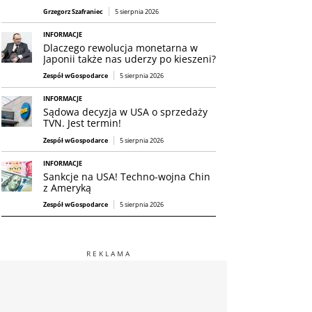
Grzegorz Szafraniec
5 sierpnia 2026
INFORMACJE
Dlaczego rewolucja monetarna w
Japonii także nas uderzy po kieszeni?
Zespół wGospodarce
5 sierpnia 2026
INFORMACJE
Sądowa decyzja w USA o sprzedaży
TVN. Jest termin!
Zespół wGospodarce
5 sierpnia 2026
INFORMACJE
Sankcje na USA! Techno-wojna Chin
z Ameryką
Zespół wGospodarce
5 sierpnia 2026