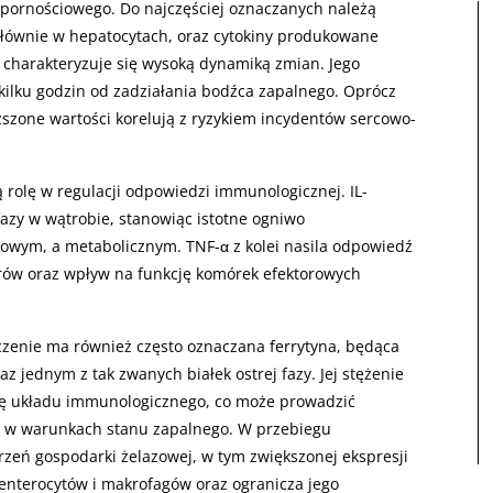
pornościowego. Do najczęściej oznaczanych należą
 głównie w hepatocytach, oraz cytokiny produkowane
charakteryzuje się wysoką dynamiką zmian. Jego
kilku godzin od zadziałania bodźca zapalnego. Oprócz
ższone wartości korelują z ryzykiem incydentów sercowo-
wą rolę w regulacji odpowiedzi immunologicznej. IL-
 fazy w wątrobie, stanowiąc istotne ogniwo
wym, a metabolicznym. TNF-α z kolei nasila odpowiedź
rów oraz wpływ na funkcję komórek efektorowych
czenie ma również często oznaczana ferrytyna, będąca
 jednym z tak zwanych białek ostrej fazy. Jej stężenie
ję układu immunologicznego, co może prowadzić
 w warunkach stanu zapalnego. W przebiegu
rzeń gospodarki żelazowej, w tym zwiększonej ekspresji
enterocytów i makrofagów oraz ogranicza jego