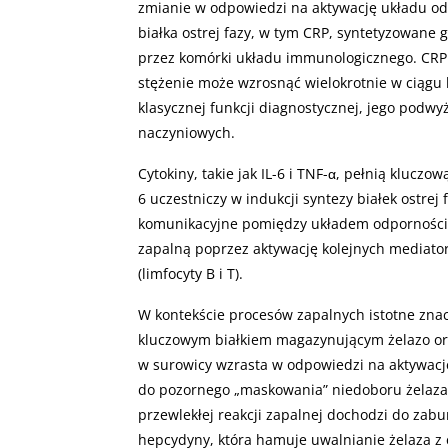
zmianie w odpowiedzi na aktywację układu od
białka ostrej fazy, w tym CRP, syntetyzowane
przez komórki układu immunologicznego. CRP 
stężenie może wzrosnąć wielokrotnie w ciągu 
klasycznej funkcji diagnostycznej, jego podwy
naczyniowych.
Cytokiny, takie jak IL-6 i TNF-α, pełnią kluczo
6 uczestniczy w indukcji syntezy białek ostrej
komunikacyjne pomiędzy układem odpornościo
zapalną poprzez aktywację kolejnych mediato
(limfocyty B i T).
W kontekście procesów zapalnych istotne zna
kluczowym białkiem magazynującym żelazo oraz
w surowicy wzrasta w odpowiedzi na aktywac
do pozornego „maskowania” niedoboru żelaza
przewlekłej reakcji zapalnej dochodzi do zabu
hepcydyny, która hamuje uwalnianie żelaza z 