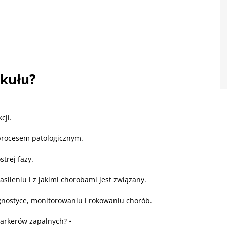
ykułu?
cji.
ę procesem patologicznym.
strej fazy.
asileniu i z jakimi chorobami jest związany.
gnostyce, monitorowaniu i rokowaniu chorób.
markerów zapalnych? •