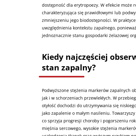
dostępność dla erytropoezy. W efekcie może r
charakteryzująca się prawidłowymi lub podw
zmniejszeniu jego biodostępności. W praktyce
uwzględnienia kontekstu zapalnego, ponieważ 
jednoznacznie stanu gospodarki żelazowej or
Kiedy najczęściej obse
stan zapalny?
Podwyższone stężenia markerów zapalnych ob
jak i w schorzeniach przewlekłych. W przebieg
otyłość dochodzi do utrzymywania się niskiego
jako zapalenie o małym nasileniu. Towarzysz
co sprzyja progresji choroby i pogorszeniu ro
mięśnia sercowego, wysokie stężenia markeró
uszkodzenia tkanek oraz wyższym ryzykiem po