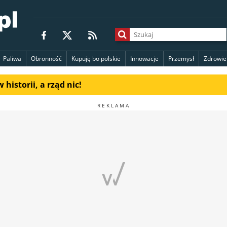
Paliwa
Obronność
Kupuję bo polskie
Innowacje
Przemysł
Zdrowie
 historii, a rząd nic!