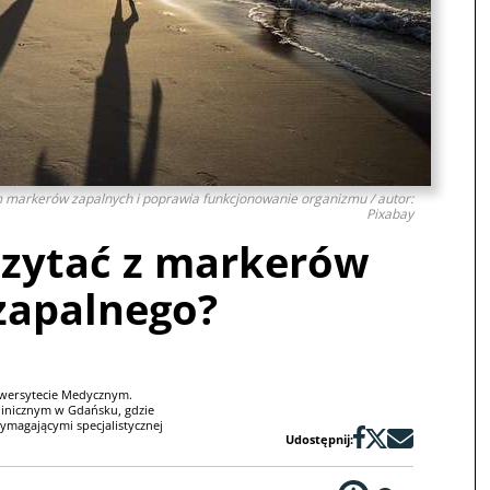
 markerów zapalnych i poprawia funkcjonowanie organizmu / autor:
Pixabay
zytać z markerów
zapalnego?
iwersytecie Medycznym.
linicznym w Gdańsku, gdzie
magającymi specjalistycznej
Udostępnij: