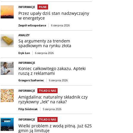
INFORMACJE
PILNE
Przez upały dziś stan nadzwyczajny
w energetyce
Zespół wGospodarce
6 sierpnia 2026
ANALIZY
Są argumenty za trendem
spadkowym na rynku złota
Eryk Łon
6 sierpnia 2026
INFORMACJE
Koniec całkowitego zakazu. Apteki
ruszą z reklamami
Grzegorz Szafraniec
6 sierpnia 2026
INFORMACJE
TYLKO U NAS
Amigdalina: naturalny składnik czy
ryzykowny „lek” na raka?
Filip Siódmiak
5 sierpnia 2026
INFORMACJE
TYLKO U NAS
Wielki problem z wodą pitną. Już 625
gmin ją limituje