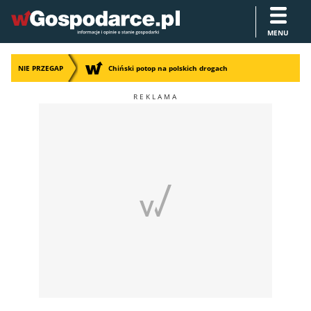
MENU
NIE PRZEGAP
Chiński potop na polskich drogach