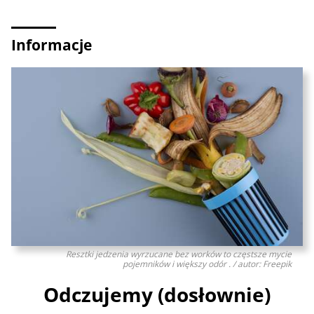
Informacje
Resztki jedzenia wyrzucane bez worków to częstsze mycie
pojemników i większy odór . / autor: Freepik
Odczujemy (dosłownie)