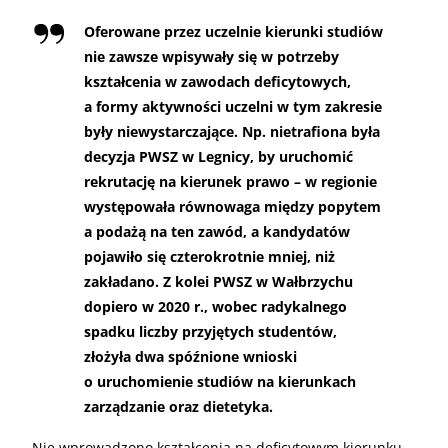
Oferowane przez uczelnie kierunki studiów
nie zawsze wpisywały się w potrzeby
kształcenia w zawodach deficytowych,
a formy aktywności uczelni w tym zakresie
były niewystarczające. Np. nietrafiona była
decyzja PWSZ w Legnicy, by uruchomić
rekrutację na kierunek prawo – w regionie
występowała równowaga między popytem
a podażą na ten zawód, a kandydatów
pojawiło się czterokrotnie mniej, niż
zakładano. Z kolei PWSZ w Wałbrzychu
dopiero w 2020 r., wobec radykalnego
spadku liczby przyjętych studentów,
złożyła dwa spóźnione wnioski
o uruchomienie studiów na kierunkach
zarządzanie oraz dietetyka.
Nie wprowadzono kształcenia na deficytowym kierunku