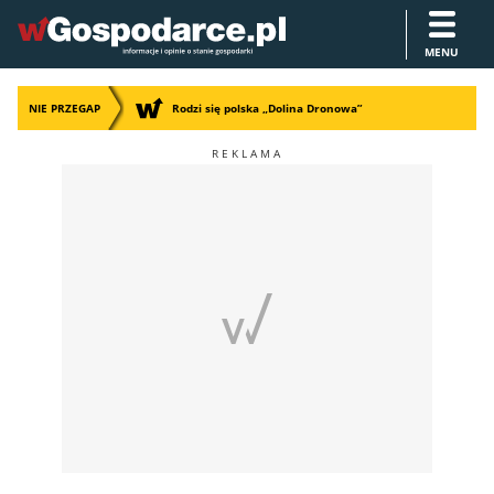
MENU
NIE PRZEGAP
Rodzi się polska „Dolina Dronowa”