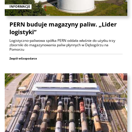
INFORMACJE
PERN buduje magazyny paliw. „Lider
logistyki”
Logistyczno-paliwowa spółka PERN oddała właśnie do użytku trzy
zbiorniki do magazynowania paliw płynnych w Dębogórzu na
Pomorzu
Zespół wGospodarce