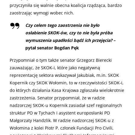
przyczyniła się walnie obecna koalicja rządząca, bardzo
zaostrzając wymogi wobec nich.
Czy celem tego zaostrzenia nie było
osłabienie SKOK-ów, czy to nie była próba
wymuszenia upadłości bądź ich przejęcia?
–
pytał senator Bogdan Pęk
Przypomniał o tym także senator Grzegorz Bierecki
zauważając, że SKOK-i, które jako negatywną
reprezentację sektora wskazywał Jakubiak, m.in. SKOK
Kopernik czy SKOK Wołomin, to w rzeczywistości SKOK-i,
do których działania Kasa Krajowa zgłaszała wielokrotnie
zastrzeżenia. Senator przypomniał, że w radzie
nadzorczej SKOK-u Kopernik zasiadał szef regionalnych
struktur PO w Tychach i asystent europosłanki PO
Małgorzaty Handzlik. W radzie nadzorczej SKOK-u z
Wołomina z kolei Piotr P. członek Fundacji Pro Civili,