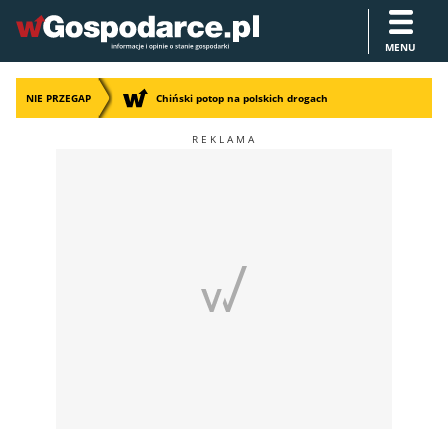
MENU
NIE PRZEGAP
Chiński potop na polskich drogach