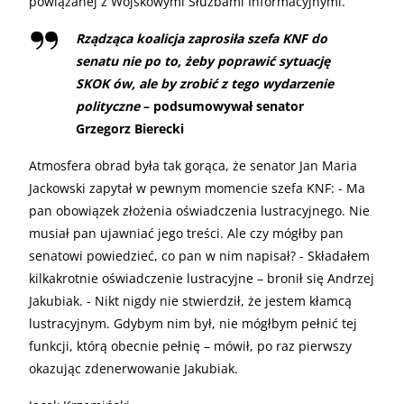
powiązanej z Wojskowymi Służbami Informacyjnymi.
Rządząca koalicja zaprosiła szefa KNF do
senatu nie po to, żeby poprawić sytuację
SKOK ów, ale by zrobić z tego wydarzenie
polityczne
– podsumowywał senator
Grzegorz Bierecki
Atmosfera obrad była tak gorąca, że senator Jan Maria
Jackowski zapytał w pewnym momencie szefa KNF: - Ma
pan obowiązek złożenia oświadczenia lustracyjnego. Nie
musiał pan ujawniać jego treści. Ale czy mógłby pan
senatowi powiedzieć, co pan w nim napisał? - Składałem
kilkakrotnie oświadczenie lustracyjne – bronił się Andrzej
Jakubiak. - Nikt nigdy nie stwierdził, że jestem kłamcą
lustracyjnym. Gdybym nim był, nie mógłbym pełnić tej
funkcji, którą obecnie pełnię – mówił, po raz pierwszy
okazując zdenerwowanie Jakubiak.