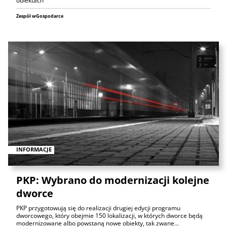
obiektach
Zespół wGospodarce
INFORMACJE
PKP: Wybrano do modernizacji kolejne
dworce
PKP przygotowują się do realizacji drugiej edycji programu
dworcowego, który obejmie 150 lokalizacji, w których dworce będą
modernizowane albo powstaną nowe obiekty, tak zwane…