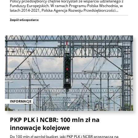
Polscy przedsiębiorcy chętnie korzystali ze wsparcia udzielanego z
Funduszy Europejskich. W ramach Programu Polska Wschodnia, w
latach 2014-2021, Polska Agencja Rozwoju Przedsiębiorczości…
Zespół wGospodarce
INFORMACJE
PKP PLK i NCBR: 100 mln zł na
innowacje kolejowe
Do 100 mln zł wzrósł budżet, jaki PKP PLK i NCBR przeznaczą na