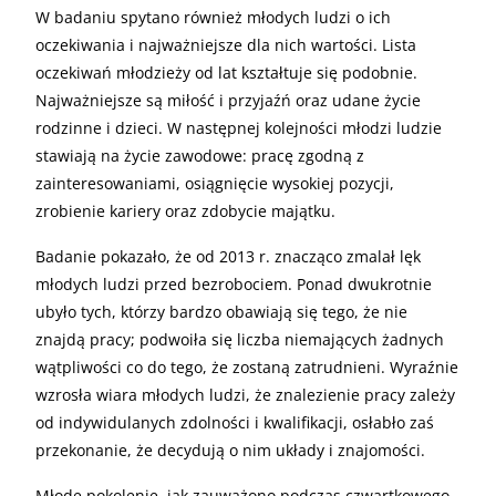
W badaniu spytano również młodych ludzi o ich
oczekiwania i najważniejsze dla nich wartości. Lista
oczekiwań młodzieży od lat kształtuje się podobnie.
Najważniejsze są miłość i przyjaźń oraz udane życie
rodzinne i dzieci. W następnej kolejności młodzi ludzie
stawiają na życie zawodowe: pracę zgodną z
zainteresowaniami, osiągnięcie wysokiej pozycji,
zrobienie kariery oraz zdobycie majątku.
Badanie pokazało, że od 2013 r. znacząco zmalał lęk
młodych ludzi przed bezrobociem. Ponad dwukrotnie
ubyło tych, którzy bardzo obawiają się tego, że nie
znajdą pracy; podwoiła się liczba niemających żadnych
wątpliwości co do tego, że zostaną zatrudnieni. Wyraźnie
wzrosła wiara młodych ludzi, że znalezienie pracy zależy
od indywidulanych zdolności i kwalifikacji, osłabło zaś
przekonanie, że decydują o nim układy i znajomości.
Młode pokolenie, jak zauważono podczas czwartkowego