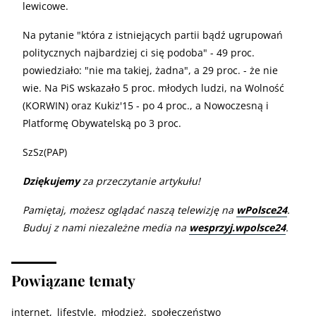
lewicowe.
Na pytanie "która z istniejących partii bądź ugrupowań
politycznych najbardziej ci się podoba" - 49 proc.
powiedziało: "nie ma takiej, żadna", a 29 proc. - że nie
wie. Na PiS wskazało 5 proc. młodych ludzi, na Wolność
(KORWIN) oraz Kukiz'15 - po 4 proc., a Nowoczesną i
Platformę Obywatelską po 3 proc.
SzSz(PAP)
Dziękujemy
za przeczytanie artykułu!
Pamiętaj, możesz oglądać naszą telewizję na
wPolsce24
.
Buduj z nami niezależne media na
wesprzyj.wpolsce24
.
Powiązane tematy
internet
lifestyle
młodzież
społeczeństwo