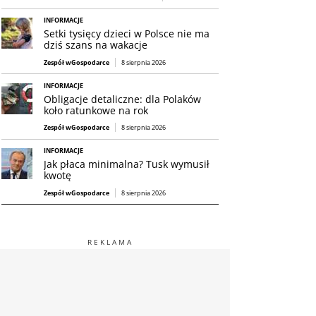
INFORMACJE
Setki tysięcy dzieci w Polsce nie ma
dziś szans na wakacje
Zespół wGospodarce
8 sierpnia 2026
INFORMACJE
Obligacje detaliczne: dla Polaków
koło ratunkowe na rok
Zespół wGospodarce
8 sierpnia 2026
INFORMACJE
Jak płaca minimalna? Tusk wymusił
kwotę
Zespół wGospodarce
8 sierpnia 2026