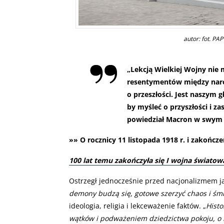
autor: fot. PA
„
Lekcją Wielkiej Wojny ni
resentymentów między naro
o przeszłości. Jest naszym
by myśleć o przyszłości i za
powiedział Macron w swym
»» O rocznicy 11 listopada 1918 r. i zakończe
100 lat temu zakończyła się I wojna światow
Ostrzegł jednocześnie przed nacjonalizmem ja
demony budzą się, gotowe szerzyć chaos i śm
ideologia, religia i lekceważenie faktów. „
Histo
wątków i podważeniem dziedzictwa pokoju, o 