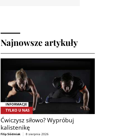
Najnowsze artykuły
INFORMACJE
TYLKO U NAS
Ćwiczysz siłowo? Wypróbuj
kalistenikę
8 sierpnia 2026
Filip Siódmiak