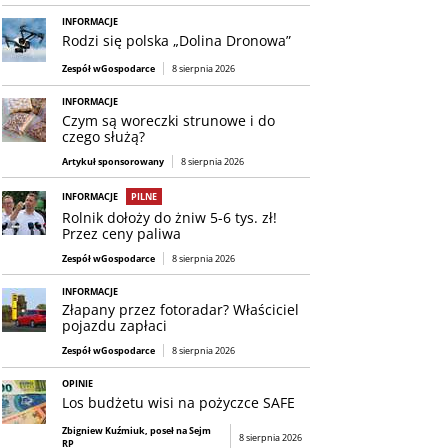
INFORMACJE
Rodzi się polska „Dolina Dronowa”
Zespół wGospodarce
8 sierpnia 2026
INFORMACJE
Czym są woreczki strunowe i do
czego służą?
Artykuł sponsorowany
8 sierpnia 2026
INFORMACJE
PILNE
Rolnik dołoży do żniw 5-6 tys. zł!
Przez ceny paliwa
Zespół wGospodarce
8 sierpnia 2026
INFORMACJE
Złapany przez fotoradar? Właściciel
pojazdu zapłaci
Zespół wGospodarce
8 sierpnia 2026
OPINIE
Los budżetu wisi na pożyczce SAFE
Zbigniew Kuźmiuk, poseł na Sejm
8 sierpnia 2026
RP