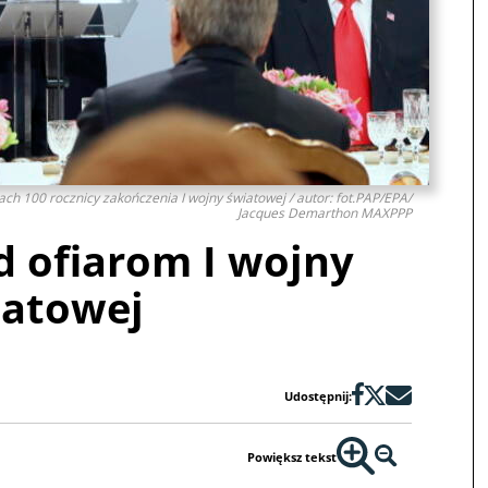
ch 100 rocznicy zakończenia I wojny światowej / autor: fot.PAP/EPA/
Jacques Demarthon MAXPPP
d ofiarom I wojny
iatowej
Udostępnij:
Powiększ tekst