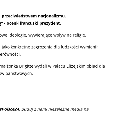
m przeciwieństwem nacjonalizmu.
” - ocenił francuski prezydent.
we ideologie, wywierające wpływ na religie.
. Jako konkretne zagrożenia dla ludzkości wymienił
ierówności.
małżonka Brigitte wydali w Pałacu Elizejskim obiad dla
ków państwowych.
wPolsce24
. Buduj z nami niezależne media na