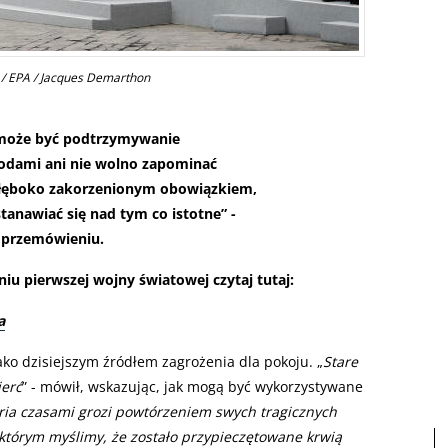
P / EPA / Jacques Demarthon
e może być podtrzymywanie
dami ani nie wolno zapominać
 głęboko zakorzenionym obowiązkiem,
stanawiać się nad tym co istotne” -
 przemówieniu.
niu pierwszej wojny światowej czytaj tutaj:
a
ko dzisiejszym źródłem zagrożenia dla pokoju. „
Stare
ierć
” - mówił, wskazując, jak mogą być wykorzystywane
ria czasami grozi powtórzeniem swych tragicznych
którym myślimy, że zostało przypieczętowane krwią