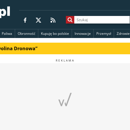
Paliwa
Obronność
Kupuję bo polskie
Innowacje
Przemysł
Zdrowie
„Dolina Dronowa”