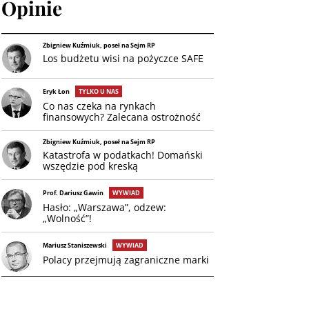
Opinie
Zbigniew Kuźmiuk, poseł na Sejm RP
Los budżetu wisi na pożyczce SAFE
Eryk Łon
TYLKO U NAS
Co nas czeka na rynkach
finansowych? Zalecana ostrożność
Zbigniew Kuźmiuk, poseł na Sejm RP
Katastrofa w podatkach! Domański
wszędzie pod kreską
Prof. Dariusz Gawin
WYWIAD
Hasło: „Warszawa”, odzew:
„Wolność”!
Mariusz Staniszewski
WYWIAD
Polacy przejmują zagraniczne marki