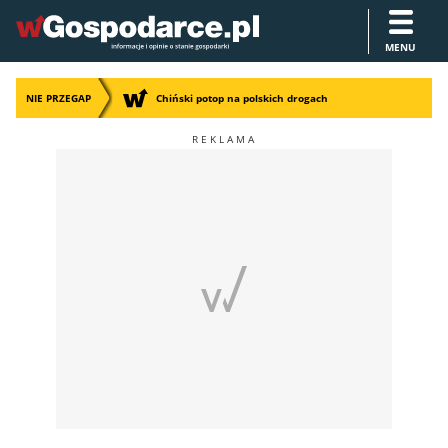
MENU
NIE PRZEGAP
Chiński potop na polskich drogach