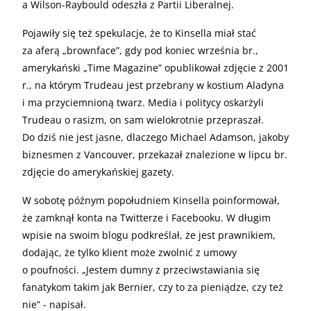
a Wilson-Raybould odeszła z Partii Liberalnej.
Pojawiły się też spekulacje, że to Kinsella miał stać
za aferą „brownface”, gdy pod koniec września br.,
amerykański „Time Magazine” opublikował zdjęcie z 2001
r., na którym Trudeau jest przebrany w kostium Aladyna
i ma przyciemnioną twarz. Media i politycy oskarżyli
Trudeau o rasizm, on sam wielokrotnie przepraszał.
Do dziś nie jest jasne, dlaczego Michael Adamson, jakoby
biznesmen z Vancouver, przekazał znalezione w lipcu br.
zdjęcie do amerykańskiej gazety.
W sobotę późnym popołudniem Kinsella poinformował,
że zamknął konta na Twitterze i Facebooku. W długim
wpisie na swoim blogu podkreślał, że jest prawnikiem,
dodając, że tylko klient może zwolnić z umowy
o poufności. „Jestem dumny z przeciwstawiania się
fanatykom takim jak Bernier, czy to za pieniądze, czy też
nie” - napisał.