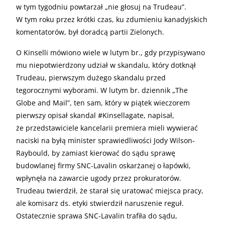
w tym tygodniu powtarzał „nie głosuj na Trudeau”.
W tym roku przez krótki czas, ku zdumieniu kanadyjskich
komentatorów, był doradcą partii Zielonych.
O Kinselli mówiono wiele w lutym br., gdy przypisywano
mu niepotwierdzony udział w skandalu, który dotknął
Trudeau, pierwszym dużego skandalu przed
tegorocznymi wyborami. W lutym br. dziennik „The
Globe and Mail”, ten sam, który w piątek wieczorem
pierwszy opisał skandal #Kinsellagate, napisał,
że przedstawiciele kancelarii premiera mieli wywierać
naciski na byłą minister sprawiedliwości Jody Wilson-
Raybould, by zamiast kierować do sądu sprawę
budowlanej firmy SNC-Lavalin oskarżanej o łapówki,
wpłynęła na zawarcie ugody przez prokuratorów.
Trudeau twierdził, że starał się uratować miejsca pracy,
ale komisarz ds. etyki stwierdził naruszenie reguł.
Ostatecznie sprawa SNC-Lavalin trafiła do sądu,