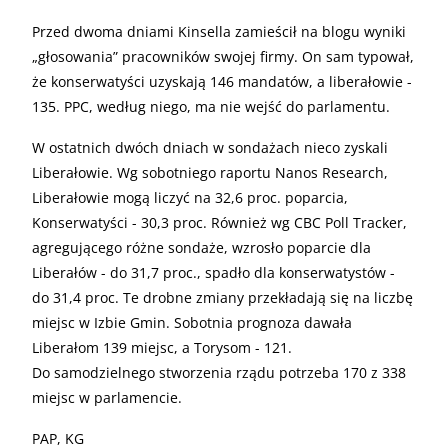
Przed dwoma dniami Kinsella zamieścił na blogu wyniki
„głosowania” pracowników swojej firmy. On sam typował,
że konserwatyści uzyskają 146 mandatów, a liberałowie -
135. PPC, według niego, ma nie wejść do parlamentu.
W ostatnich dwóch dniach w sondażach nieco zyskali
Liberałowie. Wg sobotniego raportu Nanos Research,
Liberałowie mogą liczyć na 32,6 proc. poparcia,
Konserwatyści - 30,3 proc. Również wg CBC Poll Tracker,
agregującego różne sondaże, wzrosło poparcie dla
Liberałów - do 31,7 proc., spadło dla konserwatystów -
do 31,4 proc. Te drobne zmiany przekładają się na liczbę
miejsc w Izbie Gmin. Sobotnia prognoza dawała
Liberałom 139 miejsc, a Torysom - 121.
Do samodzielnego stworzenia rządu potrzeba 170 z 338
miejsc w parlamencie.
PAP, KG