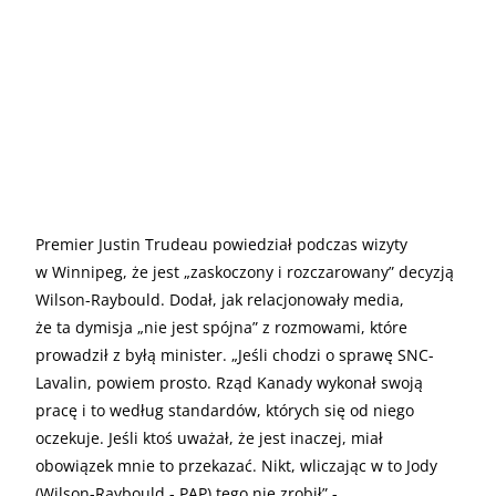
Premier Justin Trudeau powiedział podczas wizyty
w Winnipeg, że jest „zaskoczony i rozczarowany” decyzją
Wilson-Raybould. Dodał, jak relacjonowały media,
że ta dymisja „nie jest spójna” z rozmowami, które
prowadził z byłą minister. „Jeśli chodzi o sprawę SNC-
Lavalin, powiem prosto. Rząd Kanady wykonał swoją
pracę i to według standardów, których się od niego
oczekuje. Jeśli ktoś uważał, że jest inaczej, miał
obowiązek mnie to przekazać. Nikt, wliczając w to Jody
(Wilson-Raybould - PAP) tego nie zrobił” -