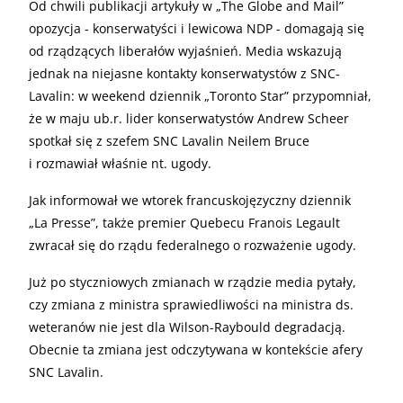
Od chwili publikacji artykuły w „The Globe and Mail”
opozycja - konserwatyści i lewicowa NDP - domagają się
od rządzących liberałów wyjaśnień. Media wskazują
jednak na niejasne kontakty konserwatystów z SNC-
Lavalin: w weekend dziennik „Toronto Star” przypomniał,
że w maju ub.r. lider konserwatystów Andrew Scheer
spotkał się z szefem SNC Lavalin Neilem Bruce
i rozmawiał właśnie nt. ugody.
Jak informował we wtorek francuskojęzyczny dziennik
„La Presse”, także premier Quebecu Franois Legault
zwracał się do rządu federalnego o rozważenie ugody.
Już po styczniowych zmianach w rządzie media pytały,
czy zmiana z ministra sprawiedliwości na ministra ds.
weteranów nie jest dla Wilson-Raybould degradacją.
Obecnie ta zmiana jest odczytywana w kontekście afery
SNC Lavalin.