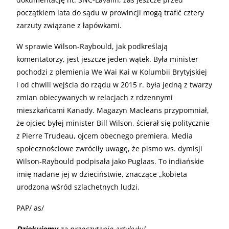
początkiem lata do sądu w prowincji mogą trafić cztery
zarzuty związane z łapówkami.
W sprawie Wilson-Raybould, jak podkreślają
komentatorzy, jest jeszcze jeden wątek. Była minister
pochodzi z plemienia We Wai Kai w Kolumbii Brytyjskiej
i od chwili wejścia do rządu w 2015 r. była jedną z twarzy
zmian obiecywanych w relacjach z rdzennymi
mieszkańcami Kanady. Magazyn Macleans przypomniał,
że ojciec byłej minister Bill Wilson, ścierał się politycznie
z Pierre Trudeau, ojcem obecnego premiera. Media
społecznościowe zwróciły uwagę, że pismo ws. dymisji
Wilson-Raybould podpisała jako Puglaas. To indiańskie
imię nadane jej w dzieciństwie, znaczące „kobieta
urodzona wśród szlachetnych ludzi.
PAP/ as/
Dziękujemy
za przeczytanie artykułu!