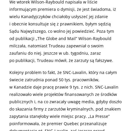
We wtorek Wilson-Raybould napisała w liście
informującym premiera o dymisji, że jest świadoma, iż
wielu Kanadyjczyków chciałoby usłyszeć jej zdanie
i obecnie konsultuje się z prawnikiem, byłym sędzią
Sądu Najwyższego, co wolno jej powiedzieć. Poza tym
od publikacji „The Globe and Mail” Wilson-Raybould
milczała, natomiast Trudeau zapewniał o swoim
zaufaniu do niej. Jeszcze w ub. tygodniu, zaraz
po publikacji, Trudeau mówił, że zarzuty są fałszywe.
Kolejny problem to fakt, że SNC-Lavalin, który na całym
świecie zatrudnia ponad 50 tys. pracowników,
w Kanadzie daje pracę prawie 9 tys. z nich. SNC-Lavalin
realizowało wiele projektów finansowanych ze środków
publicznych i, na co zwracały uwagę media, gdyby doszło
do skazania firmy z zarzutów kryminalnych, pod znakiem
zapytania stanęłoby wiele miejsc pracy. „La Presse”
poinformowała, że premier Quebec przeanalizuje
dokumentację nt. SNC-Lavalin, zaś jeszcze przed