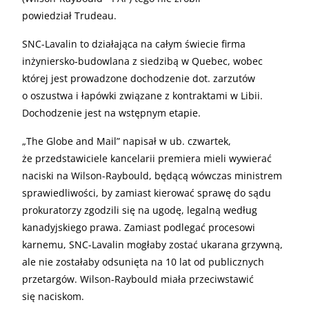
powiedział Trudeau.
SNC-Lavalin to działająca na całym świecie firma
inżyniersko-budowlana z siedzibą w Quebec, wobec
której jest prowadzone dochodzenie dot. zarzutów
o oszustwa i łapówki związane z kontraktami w Libii.
Dochodzenie jest na wstępnym etapie.
„
The Globe and Mail” napisał w ub. czwartek,
że przedstawiciele kancelarii premiera mieli wywierać
naciski na Wilson-Raybould, będącą wówczas ministrem
sprawiedliwości, by zamiast kierować sprawę do sądu
prokuratorzy zgodzili się na ugodę, legalną według
kanadyjskiego prawa. Zamiast podlegać procesowi
karnemu, SNC-Lavalin mogłaby zostać ukarana grzywną,
ale nie zostałaby odsunięta na 10 lat od publicznych
przetargów. Wilson-Raybould miała przeciwstawić
się naciskom.