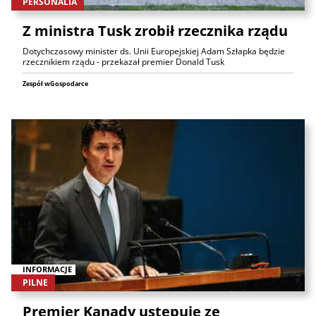
PERSONALIA
Z ministra Tusk zrobił rzecznika rządu
Dotychczasowy minister ds. Unii Europejskiej Adam Szłapka będzie
rzecznikiem rządu - przekazał premier Donald Tusk
Zespół wGospodarce
INFORMACJE
PILNE
Premier Kanady ustępuje ze