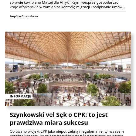
sprawie tzw. planu Mattei dla Afryki. Rzym wesprze gospodarczo
kraje afrykańskie w zamian za kontrolę migracji i podpisanie umów…
Zespół wGospodarce
INFORMACJE
Szynkowski vel Sęk o CPK: to jest
prawdziwa miara sukcesu
Opluwano projekt CPK jako niepotrzebną megalomanię, tymczasem
potężne konsorcjum międzynarodowe na tyle pozytywnie go ocenia,