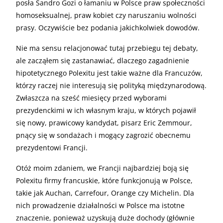
posła Sandro Gozi o łamaniu w Polsce praw społeczności
homoseksualnej, praw kobiet czy naruszaniu wolności
prasy. Oczywiście bez podania jakichkolwiek dowodów.
Nie ma sensu relacjonować tutaj przebiegu tej debaty,
ale zacząłem się zastanawiać, dlaczego zagadnienie
hipotetycznego Polexitu jest takie ważne dla Francuzów,
którzy raczej nie interesują się polityką międzynarodową.
Zwłaszcza na sześć miesięcy przed wyborami
prezydenckimi w ich własnym kraju, w których pojawił
się nowy, prawicowy kandydat, pisarz Eric Zemmour,
pnący się w sondażach i mogący zagrozić obecnemu
prezydentowi Francji.
Otóż moim zdaniem, we Francji najbardziej boją się
Polexitu firmy francuskie, które funkcjonują w Polsce,
takie jak Auchan, Carrefour, Orange czy Michelin. Dla
nich prowadzenie działalności w Polsce ma istotne
znaczenie, ponieważ uzyskują duże dochody (głównie