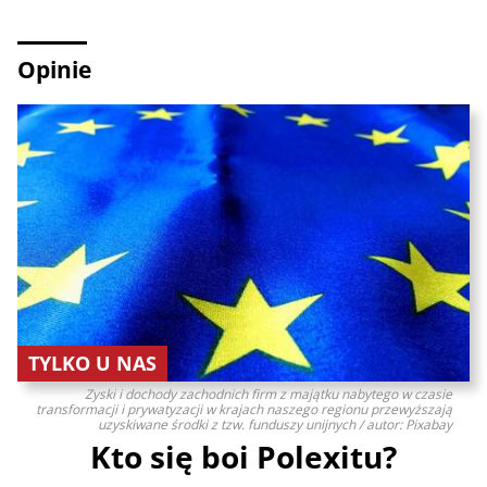
Opinie
TYLKO U NAS
Zyski i dochody zachodnich firm z majątku nabytego w czasie
transformacji i prywatyzacji w krajach naszego regionu przewyższają
uzyskiwane środki z tzw. funduszy unijnych / autor: Pixabay
Kto się boi Polexitu?