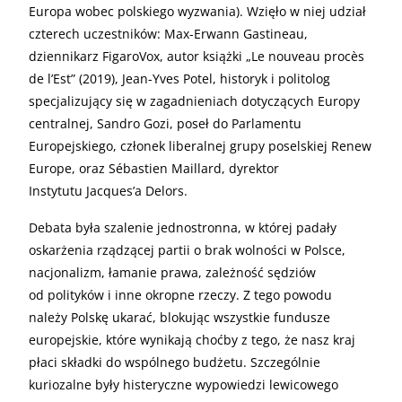
Europa wobec polskiego wyzwania). Wzięło w niej udział
czterech uczestników: Max-Erwann Gastineau,
dziennikarz FigaroVox, autor książki „Le nouveau procès
de l’Est” (2019), Jean-Yves Potel, historyk i politolog
specjalizujący się w zagadnieniach dotyczących Europy
centralnej, Sandro Gozi, poseł do Parlamentu
Europejskiego, członek liberalnej grupy poselskiej Renew
Europe, oraz Sébastien Maillard, dyrektor
Instytutu Jacques’a Delors.
Debata była szalenie jednostronna, w której padały
oskarżenia rządzącej partii o brak wolności w Polsce,
nacjonalizm, łamanie prawa, zależność sędziów
od polityków i inne okropne rzeczy. Z tego powodu
należy Polskę ukarać, blokując wszystkie fundusze
europejskie, które wynikają choćby z tego, że nasz kraj
płaci składki do wspólnego budżetu. Szczególnie
kuriozalne były histeryczne wypowiedzi lewicowego