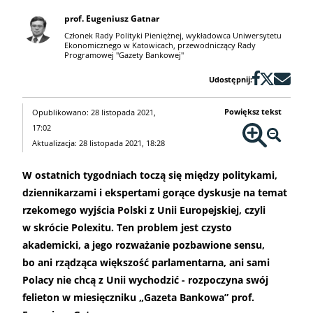
prof. Eugeniusz Gatnar
Członek Rady Polityki Pieniężnej, wykładowca Uniwersytetu
Ekonomicznego w Katowicach, przewodniczący Rady
Programowej "Gazety Bankowej"
Udostępnij:
Powiększ tekst
Opublikowano: 28 listopada 2021,
17:02
Aktualizacja: 28 listopada 2021, 18:28
W ostatnich tygodniach toczą się między politykami,
dziennikarzami i ekspertami gorące dyskusje na temat
rzekomego wyjścia Polski z Unii Europejskiej, czyli
w skrócie Polexitu. Ten problem jest czysto
akademicki, a jego rozważanie pozbawione sensu,
bo ani rządząca większość parlamentarna, ani sami
Polacy nie chcą z Unii wychodzić - rozpoczyna swój
felieton w miesięczniku „Gazeta Bankowa” prof.