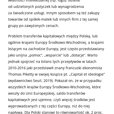
własności intelektualnej (np. logo), odsetki
od udzielonych pożyczek lub wynagrodzenia
za świadczone usługi. Innym sposobem są też zakupy
towarów od spółek-matek lub innych firm z tej samej
grupy po zawyżonych cenach.
Problem transferów kapitałowych między Polską, lub
ogólnie krajami Europy Środkowo-Wschodniej, a krajami
leżącym na zachodzie Europy, jest często przedstawiany
jako unijna „pomoc”, „wsparcie” lub „dotacje”. Warto
jednak spojrzeć na bilans tych przepływów w latach
2010-2016 jaki przedstawił znany francuski ekonomista
Thomas Piketty w swojej książce pt. „Capital et ideologie”
(wydawnictwo Seuil, 2019). Pokazał on, że w przypadku
wszystkich krajów Europy Środkowo-Wschodniej, które
weszły do Unii Europejskiej, saldo transferów
kapitałowych jest ujemne, czyli więcej środków jest
wyprowadzanych z tej części Europy, niż do niej
napływa. Dla Polski stanowi to równowartość ok. 2 proc.