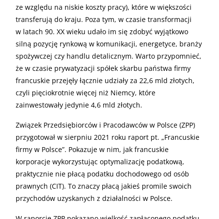
ze względu na niskie koszty pracy), które w większości
transferują do kraju. Poza tym, w czasie transformacji
w latach 90. XX wieku udało im się zdobyć wyjątkowo
silną pozycję rynkową w komunikacji, energetyce, branży
spożywczej czy handlu detalicznym. Warto przypomnieć,
że w czasie prywatyzacji spółek skarbu państwa firmy
francuskie przejęły łącznie udziały za 22,6 mld złotych,
czyli pięciokrotnie więcej niż Niemcy, które
zainwestowały jedynie 4,6 mld złotych.
Związek Przedsiębiorców i Pracodawców w Polsce (ZPP)
przygotował w sierpniu 2021 roku raport pt. „Francuskie
firmy w Polsce”. Pokazuje w nim, jak francuskie
korporacje wykorzystując optymalizację podatkową,
praktycznie nie płacą podatku dochodowego od osób
prawnych (CIT). To znaczy płacą jakieś promile swoich
przychodów uzyskanych z działalności w Polsce.
W raporcie ZPP pokazano wielkość zapłaconego podatku