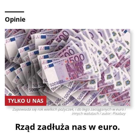
Opinie
TYLKO U NAS
Zapowiada się rok wielkich pożyczek, i do tego zaciąganych w euro i
innych walutach / autor: Pixabay
Rząd zadłuża nas w euro.