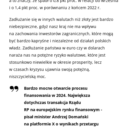
a to znaczy, że spadł o 0,8 pkt proc. w relacji do września
i o 1,4 pkt proc. w porównaniu z końcem 2022 r.
Zadłużanie się w innych walutach niż złoty jest bardzo
niebezpieczne, gdyż nasz kraj nie ma wpływu
na zachowania inwestorów zagranicznych, które mogą
być bardzo kapryśne i niezależne od działań polskich
władz. Zadłużanie państwa w euro czy w dolarach
naraża nas na potężne ryzyko walutowe, które jest
stosunkowo niewielkie w okresie prosperity, lecz
w czasach kryzysu ujawnia swoją potężną,
niszczycielską moc.
Bardzo mocne otwarcie procesu
finansowania w 2024. Największa
dotychczas transakcja Rządu
RP na europejskim rynku finansowym -
pisał minister Andrzej Domański
na platformie X o wynikach przetargu