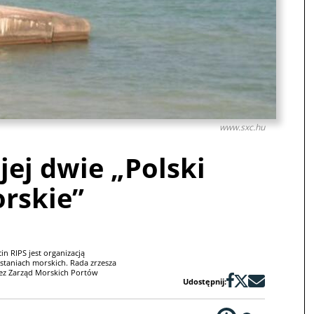
www.sxc.hu
jej dwie „Polski
rskie”
n RIPS jest organizacją
ystaniach morskich. Rada zrzesza
zez Zarząd Morskich Portów
Udostępnij: