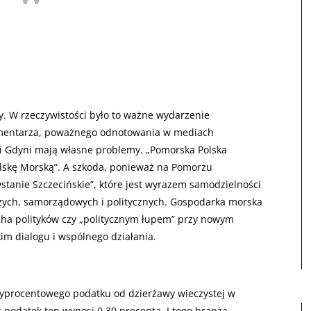
. W rzeczywistości było to ważne wydarzenie
komentarza, poważnego odnotowania w mediach
u i Gdyni mają własne problemy. „Pomorska Polska
lskę Morską”. A szkoda, ponieważ na Pomorzu
tanie Szczecińskie”, które jest wyrazem samodzielności
zych, samorządowych i politycznych. Gospodarka morska
cha polityków czy „politycznym łupem” przy nowym
m dialogu i wspólnego działania.
trzyprocentowego podatku od dzierżawy wieczystej w
t podatek ten wynosi 0,30 procenta. I tego branża