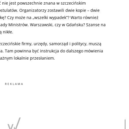
eść nie jest powszechnie znana w szczecińskim
stulatów. Organizatorzy zostawili dwie kopie – dwie
ątkę? Czy może na „wszelki wypadek”? Warto również
i Rady Ministrów. Warszawski, czy w Gdańsku? Szanse na
 nikłe.
zczecińskie firmy, urzędy, samorząd i politycy, muszą
ra. Tam powinna być instrukcja do dalszego mówienia
ażnym lokalnie przesłaniem.
REKLAMA