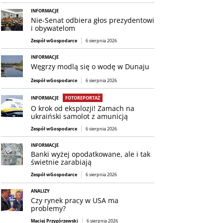
INFORMACJE
Nie-Senat odbiera głos prezydentowi
i obywatelom
Zespół wGospodarce
6 sierpnia 2026
INFORMACJE
Węgrzy modlą się o wodę w Dunaju
Zespół wGospodarce
6 sierpnia 2026
INFORMACJE
FOTOREPORTAŻ
O krok od eksplozji! Zamach na
ukraiński samolot z amunicją
Zespół wGospodarce
6 sierpnia 2026
INFORMACJE
Banki wyżej opodatkowane, ale i tak
świetnie zarabiają
Zespół wGospodarce
6 sierpnia 2026
ANALIZY
Czy rynek pracy w USA ma
problemy?
Maciej Przygórzewski
6 sierpnia 2026