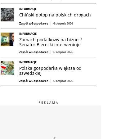
INFORMACJE
Chiński potop na polskich drogach
Zespół wGospodarce
6 sierpnia 2026
INFORMACJE
Zamach podatkowy na biznes!
Senator Bierecki interweniuje
Zespół wGospodarce
6 sierpnia 2026
INFORMACJE
Polska gospodarka większa od
szwedzkiej
Zespół wGospodarce
6 sierpnia 2026