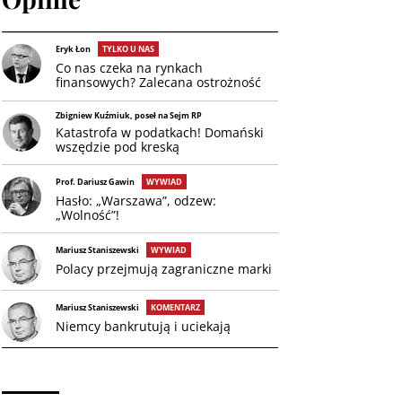
Eryk Łon
TYLKO U NAS
Co nas czeka na rynkach
finansowych? Zalecana ostrożność
Zbigniew Kuźmiuk, poseł na Sejm RP
Katastrofa w podatkach! Domański
wszędzie pod kreską
Prof. Dariusz Gawin
WYWIAD
Hasło: „Warszawa”, odzew:
„Wolność”!
Mariusz Staniszewski
WYWIAD
Polacy przejmują zagraniczne marki
Mariusz Staniszewski
KOMENTARZ
Niemcy bankrutują i uciekają