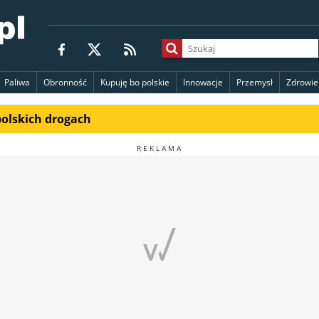
Paliwa
Obronność
Kupuję bo polskie
Innowacje
Przemysł
Zdrowie
polskich drogach