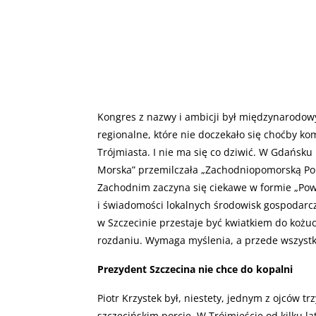
Kongres z nazwy i ambicji był międzynarodowy
regionalne, które nie doczekało się choćby 
Trójmiasta. I nie ma się co dziwić. W Gdańsk
Morska” przemilczała „Zachodniopomorską Po
Zachodnim zaczyna się ciekawe w formie „Pows
i świadomości lokalnych środowisk gospodarc
w Szczecinie przestaje być kwiatkiem do kożu
rozdaniu. Wymaga myślenia, a przede wszystki
Prezydent Szczecina nie chce do kopalni
Piotr Krzystek był, niestety, jednym z ojców 
szczecińskim porcie. W Trójmieście od kilku la