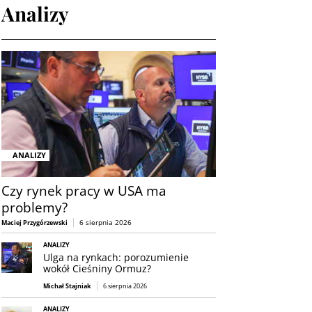
Analizy
ANALIZY
Czy rynek pracy w USA ma
problemy?
6 sierpnia 2026
Maciej Przygórzewski
ANALIZY
Ulga na rynkach: porozumienie
wokół Cieśniny Ormuz?
Michał Stajniak
6 sierpnia 2026
ANALIZY