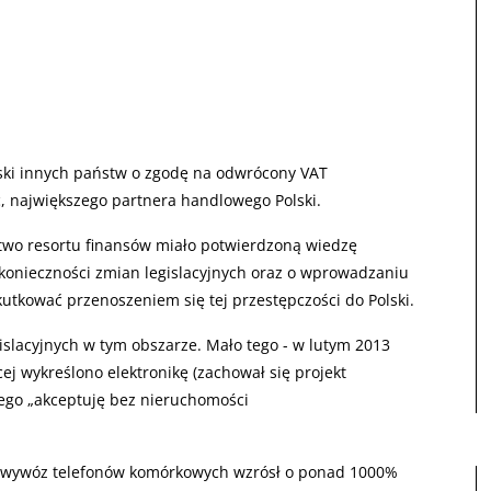
oski innych państw o zgodę na odwrócony VAT
, największego partnera handlowego Polski.
ctwo resortu finansów miało potwierdzoną wiedzę
o konieczności zmian legislacyjnych oraz o wprowadzaniu
utkować przenoszeniem się tej przestępczości do Polski.
islacyjnych w tym obszarze. Mało tego - w lutym 2013
ej wykreślono elektronikę (zachował się projekt
ego „akceptuję bez nieruchomości
ce wywóz telefonów komórkowych wzrósł o ponad 1000%