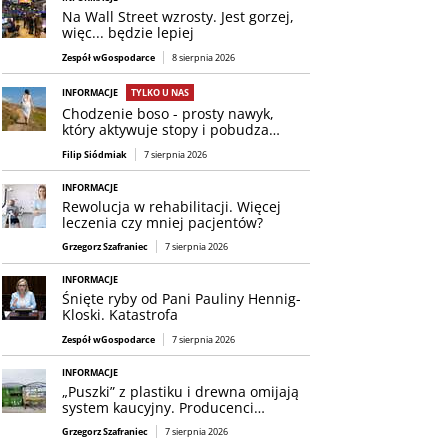
Na Wall Street wzrosty. Jest gorzej,
więc... będzie lepiej
Zespół wGospodarce
8 sierpnia 2026
INFORMACJE
TYLKO U NAS
Chodzenie boso - prosty nawyk,
który aktywuje stopy i pobudza…
Filip Siódmiak
7 sierpnia 2026
INFORMACJE
Rewolucja w rehabilitacji. Więcej
leczenia czy mniej pacjentów?
Grzegorz Szafraniec
7 sierpnia 2026
INFORMACJE
Śnięte ryby od Pani Pauliny Hennig-
Kloski. Katastrofa
Zespół wGospodarce
7 sierpnia 2026
INFORMACJE
„Puszki” z plastiku i drewna omijają
system kaucyjny. Producenci…
Grzegorz Szafraniec
7 sierpnia 2026