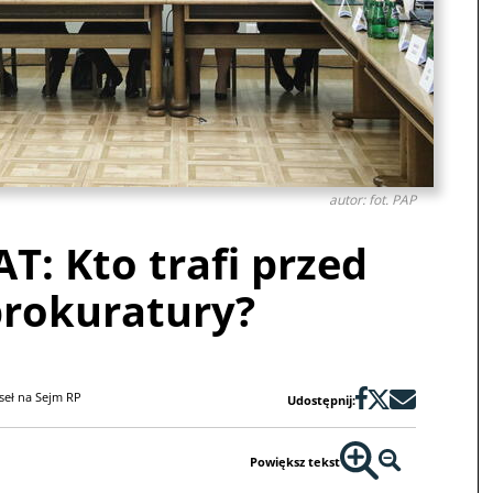
autor: fot. PAP
T: Kto trafi przed
prokuratury?
seł na Sejm RP
Udostępnij:
Powiększ tekst