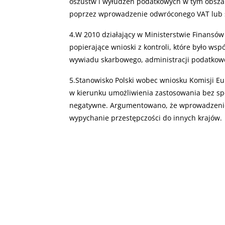
oszustw i wyłudzeń podatkowych w tym obszar
poprzez wprowadzenie odwróconego VAT lub s
4.W 2010 działający w Ministerstwie Finansów
popierające wnioski z kontroli, które było w
wywiadu skarbowego, administracji podatkowe
5.Stanowisko Polski wobec wniosku Komisji E
w kierunku umożliwienia zastosowania bez sp
negatywne. Argumentowano, że wprowadzenie
wypychanie przestępczości do innych krajów.