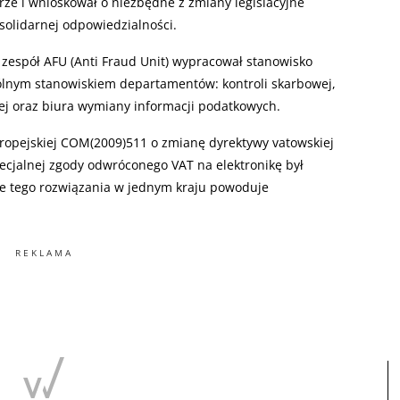
ze i wnioskował o niezbędne z zmiany legislacyjne
olidarnej odpowiedzialności.
 zespół AFU (Anti Fraud Unit) wypracował stanowisko
spólnym stanowiskiem departamentów: kontroli skarbowej,
j oraz biura wymiany informacji podatkowych.
uropejskiej COM(2009)511 o zmianę dyrektywy vatowskiej
ecjalnej zgody odwróconego VAT na elektronikę był
 tego rozwiązania w jednym kraju powoduje
REKLAMA