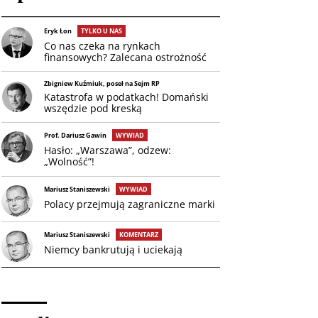
Eryk Łon
TYLKO U NAS
Co nas czeka na rynkach
finansowych? Zalecana ostrożność
Zbigniew Kuźmiuk, poseł na Sejm RP
Katastrofa w podatkach! Domański
wszędzie pod kreską
Prof. Dariusz Gawin
WYWIAD
Hasło: „Warszawa”, odzew:
„Wolność”!
Mariusz Staniszewski
WYWIAD
Polacy przejmują zagraniczne marki
Mariusz Staniszewski
KOMENTARZ
Niemcy bankrutują i uciekają