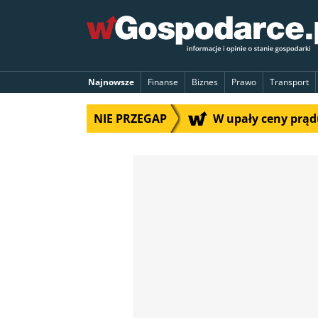
Najnowsze
Finanse
Biznes
Prawo
Transport
NIE PRZEGAP
W upały ceny prą