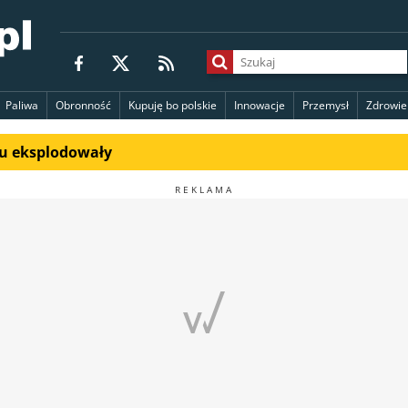
Paliwa
Obronność
Kupuję bo polskie
Innowacje
Przemysł
Zdrowie
du eksplodowały