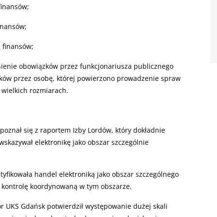
finansów;
inansów;
a finansów;
łnienie obowiązków przez funkcjonariusza publicznego
iązków przez osobę, której powierzono prowadzenie spraw
 wielkich rozmiarach.
apoznał się z raportem Izby Lordów, który dokładnie
skazywał elektronikę jako obszar szczególnie
tyfikowała handel elektroniką jako obszar szczególnego
ę kontrolę koordynowaną w tym obszarze.
r UKS Gdańsk potwierdził występowanie dużej skali