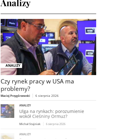
Analizy
ANALIZY
Czy rynek pracy w USA ma
problemy?
6 sierpnia 2026
Maciej Przygórzewski
ANALIZY
Ulga na rynkach: porozumienie
wokół Cieśniny Ormuz?
Michał Stajniak
6 sierpnia 2026
ANALIZY