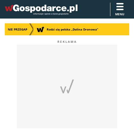
MENU
NIE PRZEGAP
Rodzi się polska „Dolina Dronowa”