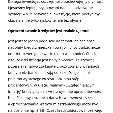
Do tego inwestując oszczędności zachowujemy płynność
i jesteśmy lepiej przygotowani na niespodziewane
sytuacje – o ile oczywiście inwestycje, które poczynimy
okażą się nie tylko zyskowne, ale też płynne.
Oprocentowanie kredytów jest realnie ujemne
Jest jeszcze jedno podejście do tematu opłacalności
nadpłaty kredytu mieszkaniowego. I choć budzić może
ono kontrowersje, to warto o nim wspomnieć. Chodzi
o to, że dziś inflacja jest na tyle wysoka, że szybciej
pożera siłę nabywczą kapitału pożyczonego w ramach
kredytu niż banki naliczają odsetki. Dzieje się tak
pomimo wyraźnego wzrostu poziomu stóp
procentowych. W ujęciu realnym (uwzględniającym
inflację) kredyty są dziś wręcz ujemnie oprocentowane,
bo inflacja wg ostatnich danych GUS wynosi 15,5%,
a oprocentowanie kredytu mieszkaniowego może być
na poziomie np. 8-9%. Część kredytobiorców może więc