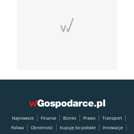
Najnowsze
Finanse
Biznes
Prawo
Transport
Paliwa
Obronność
Kupuję bo polskie
Innowacje