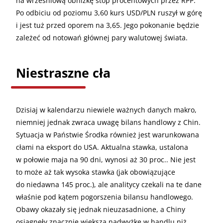
na wrześniową obniżkę stóp procentowych przez RPP.
Po odbiciu od poziomu 3,60 kurs USD/PLN ruszył w górę
i jest tuż przed oporem na 3,65. Jego pokonanie będzie
zależeć od notowań głównej pary walutowej świata.
Niestraszne cła
Dzisiaj w kalendarzu niewiele ważnych danych makro,
niemniej jednak zwraca uwagę bilans handlowy z Chin.
Sytuacja w Państwie Środka również jest warunkowana
cłami na eksport do USA. Aktualna stawka, ustalona
w połowie maja na 90 dni, wynosi aż 30 proc.. Nie jest
to może aż tak wysoka stawka (jak obowiązujące
do niedawna 145 proc.), ale analitycy czekali na te dane
właśnie pod kątem pogorszenia bilansu handlowego.
Obawy okazały się jednak nieuzasadnione, a Chiny
osiągnęły znacznie większą nadwyżkę w handlu niż