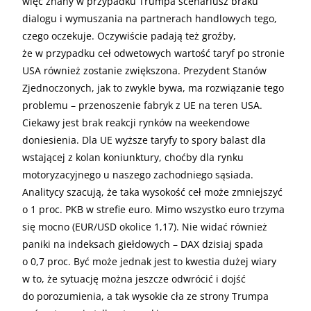
więc znany w przypadku Trumpa scenariusz braku
dialogu i wymuszania na partnerach handlowych tego,
czego oczekuje. Oczywiście padają też groźby,
że w przypadku ceł odwetowych wartość taryf po stronie
USA również zostanie zwiększona. Prezydent Stanów
Zjednoczonych, jak to zwykle bywa, ma rozwiązanie tego
problemu – przenoszenie fabryk z UE na teren USA.
Ciekawy jest brak reakcji rynków na weekendowe
doniesienia. Dla UE wyższe taryfy to spory balast dla
wstającej z kolan koniunktury, choćby dla rynku
motoryzacyjnego u naszego zachodniego sąsiada.
Analitycy szacują, że taka wysokość ceł może zmniejszyć
o 1 proc. PKB w strefie euro. Mimo wszystko euro trzyma
się mocno (EUR/USD okolice 1,17). Nie widać również
paniki na indeksach giełdowych – DAX dzisiaj spada
o 0,7 proc. Być może jednak jest to kwestia dużej wiary
w to, że sytuację można jeszcze odwrócić i dojść
do porozumienia, a tak wysokie cła ze strony Trumpa