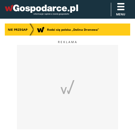
MENU
NIE PRZEGAP
Rodzi się polska „Dolina Dronowa”