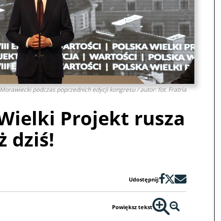
orawiecki podczas poprzednich edycji kongresu / autor: fot. Fratria
Wielki Projekt rusza
ż dziś!
Udostępnij:
Powiększ tekst