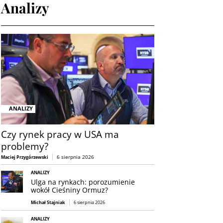
Analizy
ANALIZY
Czy rynek pracy w USA ma
problemy?
6 sierpnia 2026
Maciej Przygórzewski
ANALIZY
Ulga na rynkach: porozumienie
wokół Cieśniny Ormuz?
Michał Stajniak
6 sierpnia 2026
ANALIZY