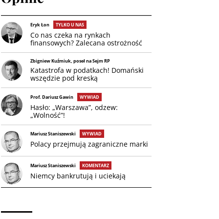
Eryk Łon
TYLKO U NAS
Co nas czeka na rynkach
finansowych? Zalecana ostrożność
Zbigniew Kuźmiuk, poseł na Sejm RP
Katastrofa w podatkach! Domański
wszędzie pod kreską
Prof. Dariusz Gawin
WYWIAD
Hasło: „Warszawa”, odzew:
„Wolność”!
Mariusz Staniszewski
WYWIAD
Polacy przejmują zagraniczne marki
Mariusz Staniszewski
KOMENTARZ
Niemcy bankrutują i uciekają