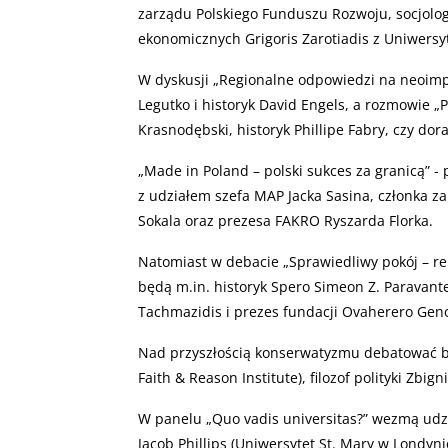
zarządu Polskiego Funduszu Rozwoju, socjolog 
ekonomicznych Grigoris Zarotiadis z Uniwersy
W dyskusji „Regionalne odpowiedzi na neoimpe
Legutko i historyk David Engels, a rozmowie „
Krasnodębski, historyk Phillipe Fabry, czy dor
„
Made in Poland – polski sukces za granicą” - 
z udziałem szefa MAP Jacka Sasina, członka za
Sokala oraz prezesa FAKRO Ryszarda Florka.
Natomiast w debacie „Sprawiedliwy pokój – re
będą m.in. historyk Spero Simeon Z. Paravantes
Tachmazidis i prezes fundacji Ovaherero Gen
Nad przyszłością konserwatyzmu debatować bę
Faith
&
Reason Institute), filozof polityki Zbig
W panelu „Quo vadis universitas?” wezmą udzia
Jacob Phillips (Uniwersytet St. Mary w Londyni