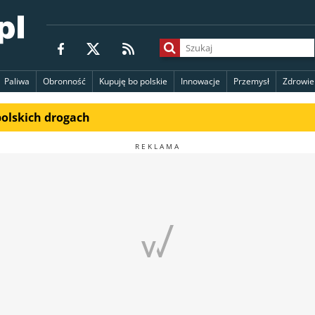
Paliwa
Obronność
Kupuję bo polskie
Innowacje
Przemysł
Zdrowie
polskich drogach