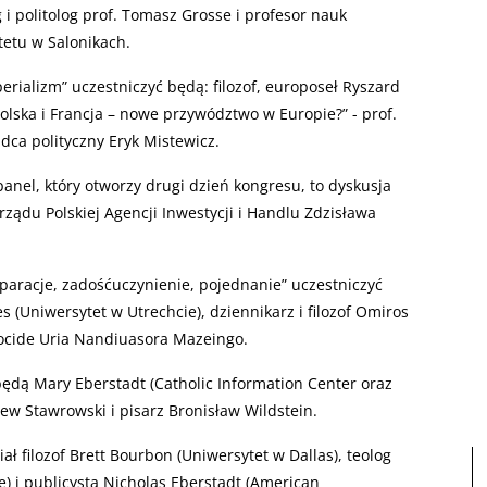
i politolog prof. Tomasz Grosse i profesor nauk
tetu w Salonikach.
rializm” uczestniczyć będą: filozof, europoseł Ryszard
Polska i Francja – nowe przywództwo w Europie?” - prof.
adca polityczny Eryk Mistewicz.
panel, który otworzy drugi dzień kongresu, to dyskusja
rządu Polskiej Agencji Inwestycji i Handlu Zdzisława
paracje, zadośćuczynienie, pojednanie” uczestniczyć
 (Uniwersytet w Utrechcie), dziennikarz i filozof Omiros
ocide Uria Nandiuasora Mazeingo.
dą Mary Eberstadt (Catholic Information Center oraz
niew Stawrowski i pisarz Bronisław Wildstein.
ł filozof Brett Bourbon (Uniwersytet w Dallas), teolog
e) i publicysta Nicholas Eberstadt (American