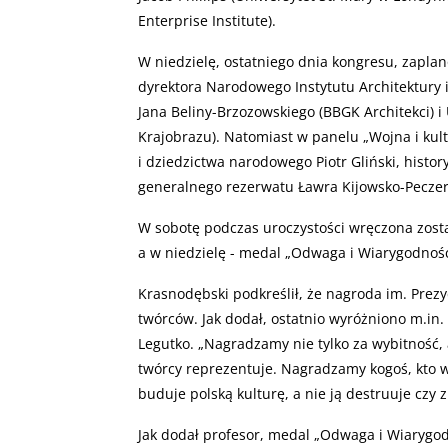
Enterprise Institute).
W niedzielę, ostatniego dnia kongresu, zapla
dyrektora Narodowego Instytutu Architektury i
Jana Beliny-Brzozowskiego (BBGK Architekci) i 
Krajobrazu). Natomiast w panelu „Wojna i kul
i dziedzictwa narodowego Piotr Gliński, histor
generalnego rezerwatu Ławra Kijowsko-Pecze
W sobotę podczas uroczystości wręczona zost
a w niedzielę - medal „Odwaga i Wiarygodność
Krasnodębski podkreślił, że nagroda im. Prez
twórców. Jak dodał, ostatnio wyróżniono m.in
Legutko. „Nagradzamy nie tylko za wybitność, 
twórcy reprezentuje. Nagradzamy kogoś, kto 
buduje polską kulturę, a nie ją destruuje czy z
Jak dodał profesor, medal „Odwaga i Wiarygod