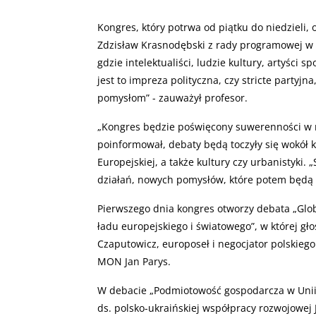
Kongres, który potrwa od piątku do niedzieli,
Zdzisław Krasnodębski z rady programowej w r
gdzie intelektualiści, ludzie kultury, artyści 
jest to impreza polityczna, czy stricte partyj
pomysłom” - zauważył profesor.
„
Kongres będzie poświęcony suwerenności w ró
poinformował, debaty będą toczyły się wokół k
Europejskiej, a także kultury czy urbanistyki
działań, nowych pomysłów, które potem będą p
Pierwszego dnia kongres otworzy debata „Glo
ładu europejskiego i światowego”, w której gł
Czaputowicz, europoseł i negocjator polskiego
MON Jan Parys.
W debacie „Podmiotowość gospodarcza w Unii 
ds. polsko-ukraińskiej współpracy rozwojowej