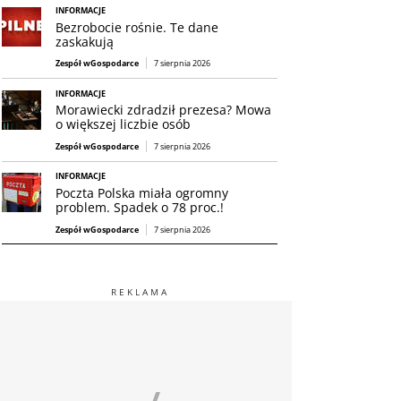
INFORMACJE
Bezrobocie rośnie. Te dane
zaskakują
Zespół wGospodarce
7 sierpnia 2026
INFORMACJE
Morawiecki zdradził prezesa? Mowa
o większej liczbie osób
Zespół wGospodarce
7 sierpnia 2026
INFORMACJE
Poczta Polska miała ogromny
problem. Spadek o 78 proc.!
Zespół wGospodarce
7 sierpnia 2026