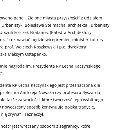
nowano panel „Zielone miasta przyszłości” z udziałem
 Urbanistyki Bolesława Stelmacha, architekta i urbanisty
Urszuli Forczek-Brataniec (Katedra Architektury
tura” rozmawiać będzie wicepremier, minister kultury
yk, prof. Wojciech Roszkowski i p.o. dyrektora
rska Maksym Ostapenko.
anie nagroda im. Prezydenta RP Lecha Kaczyńskiego,
”.
ydenta RP Lecha Kaczyńskiego jest przeznaczona dla
. profesora Andrzeja Nowaka czy profesora Ryszarda
ale także za wartości, które twórczość tego wybitnego
w nowoczesny sposób kontynuuje polską tradycję,
 nią zrywa” - zaznaczył.
ność” jest wręczany osobom z zagranicy, które