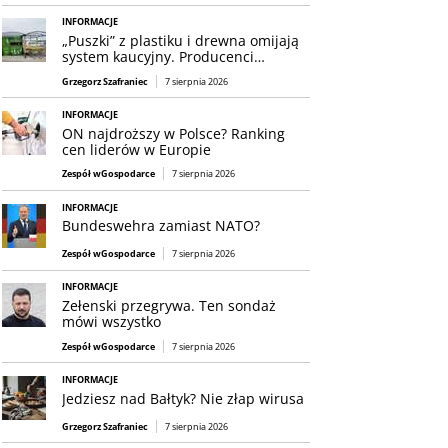
INFORMACJE
„Puszki” z plastiku i drewna omijają
system kaucyjny. Producenci…
Grzegorz Szafraniec
7 sierpnia 2026
INFORMACJE
ON najdroższy w Polsce? Ranking
cen liderów w Europie
Zespół wGospodarce
7 sierpnia 2026
INFORMACJE
Bundeswehra zamiast NATO?
Zespół wGospodarce
7 sierpnia 2026
INFORMACJE
Zełenski przegrywa. Ten sondaż
mówi wszystko
Zespół wGospodarce
7 sierpnia 2026
INFORMACJE
Jedziesz nad Bałtyk? Nie złap wirusa
Grzegorz Szafraniec
7 sierpnia 2026