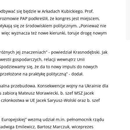
 odbywać się będzie w Arkadach Kubickiego. Prof.
ozmowie PAP podkreślił, że kongres jest miejscem,
spotykają się ze środowiskiem politycznym. „Ponieważ nie
na, więc wyznacza też nowe kierunki, toruje drogę nowym
żnych jej znaczeniach” - powiedział Krasnodębski. Jak
westii gospodarczych, relacji wewnątrz Unii
. „Spodziewamy się, że da to nowy impuls do nowych
rzełożone na praktykę polityczną” - dodał.
balna przebudowa. Konsekwencje wojny na Ukrainie dla
os zabiorą Mateusz Morawiecki, b. szef MSZ Jacek
 członkostwa w UE Jacek Saryusz-Wolski oraz b. szef
Europejskiej” wezmą udział m.in. pełnomocnik rządu
 Jadwiga Emilewicz, Bartosz Marczuk, wiceprezes