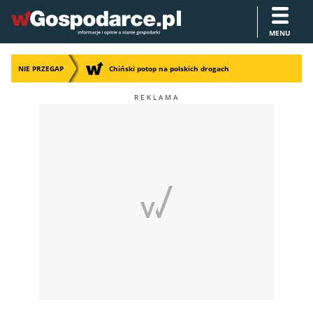
MENU
NIE PRZEGAP
Chiński potop na polskich drogach