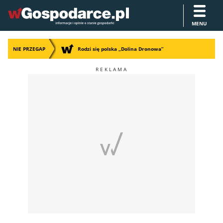
MENU
NIE PRZEGAP
Rodzi się polska „Dolina Dronowa”