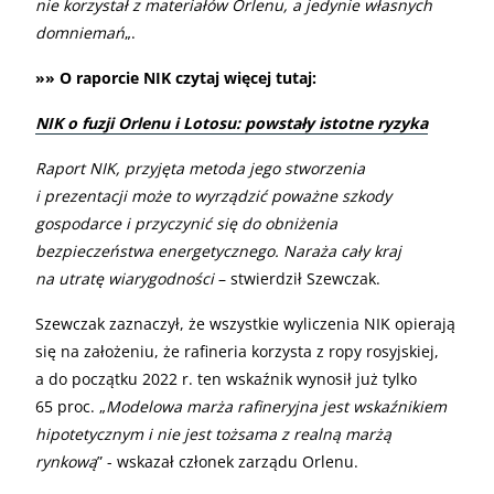
nie korzystał z materiałów Orlenu, a jedynie własnych
domniemań
„.
»» O raporcie NIK czytaj więcej tutaj:
NIK o fuzji Orlenu i Lotosu: powstały istotne ryzyka
Raport NIK, przyjęta metoda jego stworzenia
i prezentacji może to wyrządzić poważne szkody
gospodarce i przyczynić się do obniżenia
bezpieczeństwa energetycznego. Naraża cały kraj
na utratę wiarygodności
– stwierdził Szewczak.
Szewczak zaznaczył, że wszystkie wyliczenia NIK opierają
się na założeniu, że rafineria korzysta z ropy rosyjskiej,
a do początku 2022 r. ten wskaźnik wynosił już tylko
65 proc. „
Modelowa marża rafineryjna jest wskaźnikiem
hipotetycznym i nie jest tożsama z realną marżą
rynkową
” - wskazał członek zarządu Orlenu.