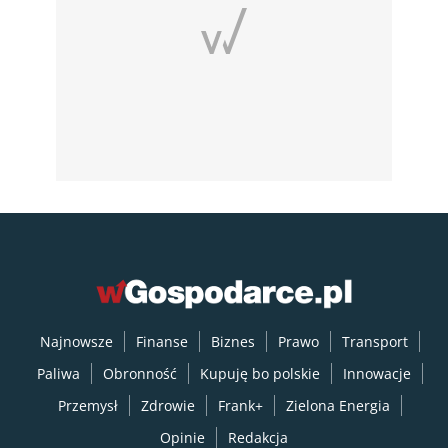
Najnowsze
Finanse
Biznes
Prawo
Transport
Paliwa
Obronność
Kupuję bo polskie
Innowacje
Przemysł
Zdrowie
Frank+
Zielona Energia
Opinie
Redakcja