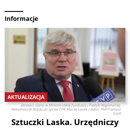
Informacje
AKTUALIZACJA
ekretarz stanu w Ministerstwie Funduszy i Polityki Regionalnej,
Pełnomocnik Rządu do spraw CPK Maciej Lasek / autor: PAP/Tomasz
Gzell
Sztuczki Laska. Urzędniczy