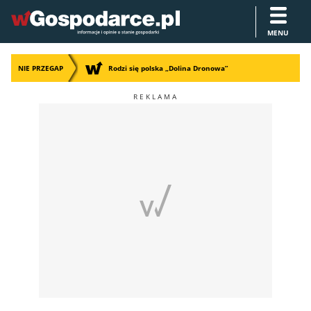
MENU
NIE PRZEGAP
Rodzi się polska „Dolina Dronowa”