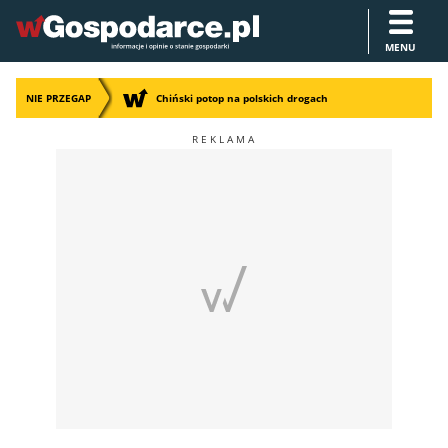
MENU
NIE PRZEGAP
Chiński potop na polskich drogach