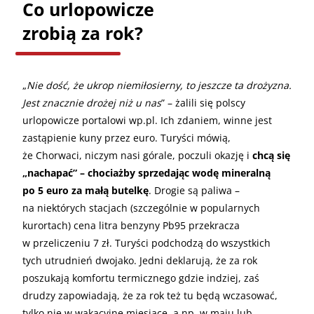
Co urlopowicze
zrobią za rok?
„
Nie dość, że ukrop niemiłosierny, to jeszcze ta drożyzna.
Jest znacznie drożej niż u nas
” – żalili się polscy
urlopowicze portalowi wp.pl. Ich zdaniem, winne jest
zastąpienie kuny przez euro. Turyści mówią,
że Chorwaci, niczym nasi górale, poczuli okazję i
chcą się
„nachapać” – chociażby sprzedając wodę mineralną
po 5 euro za małą butelkę
. Drogie są paliwa –
na niektórych stacjach (szczególnie w popularnych
kurortach) cena litra benzyny Pb95 przekracza
w przeliczeniu 7 zł. Turyści podchodzą do wszystkich
tych utrudnień dwojako. Jedni deklarują, że za rok
poszukają komfortu termicznego gdzie indziej, zaś
drudzy zapowiadają, że za rok też tu będą wczasować,
tylko nie w wakacyjne miesiące, a np. w maju lub