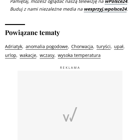
Pamiętaj, możesz oglądać naszą telewizję na
wPolsce24
.
Buduj z nami niezależne media na
wesprzyj.wpolsce24
.
Powiązane tematy
Adriatyk
anomalia pogodowe
Chorwacja
turyści
upał
urlop
wakacje
wczasy
wysoka temperatura