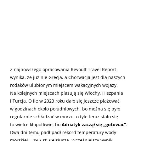
Z najnowszego opracowania Revoult Travel Report
wynika, że już nie Grecja, a Chorwacja jest dla naszych
rodaków ulubionym miejscem wakacyjnych wojaży.
Na kolejnych miejscach plasują się Włochy, Hiszpania
i Turcja. O ile w 2023 roku dało się jeszcze plażować
w godzinach około południowych, bo można się było
regularnie schładzać w morzu, o tyle teraz stało się
to wielce kłopotliwie, bo
Adriatyk zaczął się „gotować”
.
Dwa dni temu padł padł rekord temperatury wody
morskiej – 29,7 st. Celsjusza. Wcześniejszy wynik,