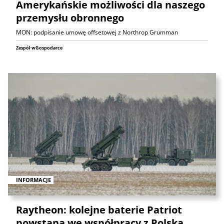
Amerykańskie możliwości dla naszego
przemysłu obronnego
MON: podpisanie umowę offsetowej z Northrop Grumman
Zespół wGospodarce
INFORMACJE
Raytheon: kolejne baterie Patriot
powstaną we współpracy z Polską