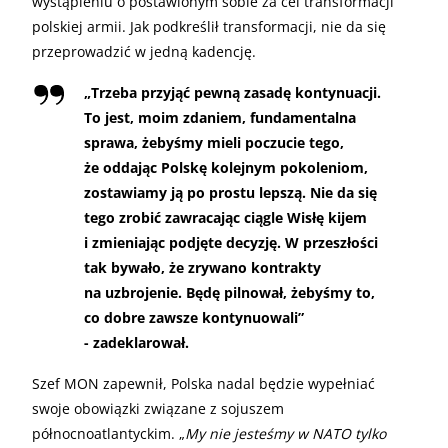
wystąpieniu o postawionym sobie za cel transformacji
polskiej armii. Jak podkreślił transformacji, nie da się
przeprowadzić w jedną kadencję.
„
Trzeba przyjąć pewną zasadę kontynuacji.
To jest, moim zdaniem, fundamentalna
sprawa, żebyśmy mieli poczucie tego,
że oddając Polskę kolejnym pokoleniom,
zostawiamy ją po prostu lepszą. Nie da się
tego zrobić zawracając ciągle Wisłę kijem
i zmieniając podjęte decyzję. W przeszłości
tak bywało, że zrywano kontrakty
na uzbrojenie. Będę pilnował, żebyśmy to,
co dobre zawsze kontynuowali”
- zadeklarował.
Szef MON zapewnił, Polska nadal będzie wypełniać
swoje obowiązki związane z sojuszem
północnoatlantyckim. „
My nie jesteśmy w NATO tylko