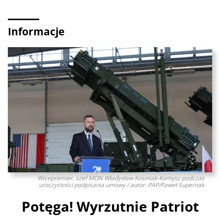
Informacje
Wicepremier, szef MON Władysław Kosiniak-Kamysz podczas
uroczystości podpisania umowy / autor: PAP/Paweł Supernak
Potęga! Wyrzutnie Patriot