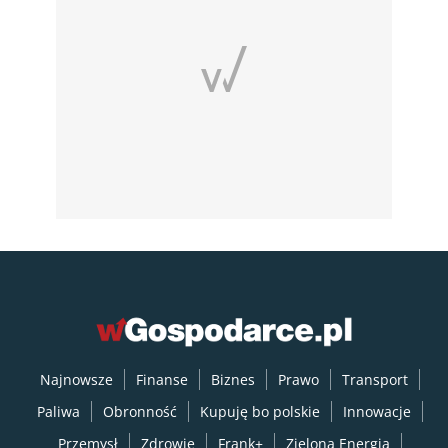
Najnowsze
Finanse
Biznes
Prawo
Transport
Paliwa
Obronność
Kupuję bo polskie
Innowacje
Przemysł
Zdrowie
Frank+
Zielona Energia