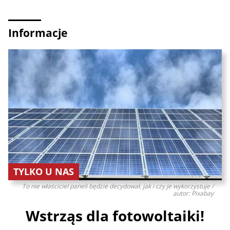
Informacje
TYLKO U NAS
To nie właściciel paneli będzie decydował, jak i czy je wykorzystuje /
autor: Pixabay
Wstrząs dla fotowoltaiki!