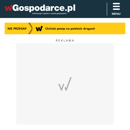
MENU
NIE PRZEGAP
Chiński potop na polskich drogach