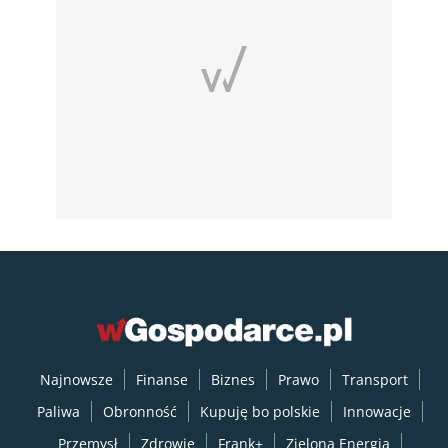
Najnowsze
Finanse
Biznes
Prawo
Transport
Paliwa
Obronność
Kupuję bo polskie
Innowacje
Przemysł
Zdrowie
Frank+
Zielona Energia