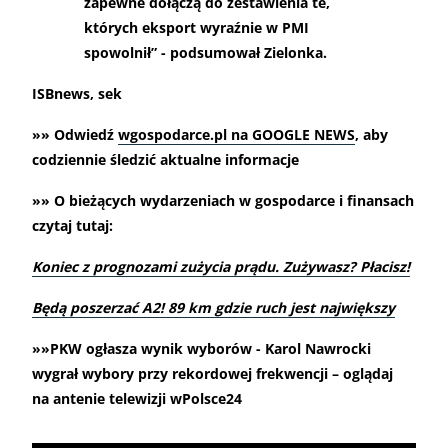
zapewne dołączą do zestawienia te,
których eksport wyraźnie w PMI
spowolnił” - podsumował Zielonka.
ISBnews, sek
»» Odwiedź
wgospodarce.pl na GOOGLE NEWS
, aby
codziennie śledzić aktualne informacje
»» O bieżących wydarzeniach w gospodarce i finansach
czytaj tutaj:
Koniec z prognozami zużycia prądu. Zużywasz? Płacisz!
Będą poszerzać A2! 89 km gdzie ruch jest największy
»»PKW ogłasza wynik wyborów - Karol Nawrocki
wygrał wybory przy rekordowej frekwencji – oglądaj
na antenie telewizji wPolsce24