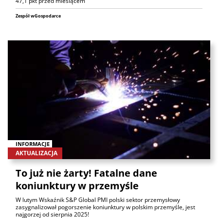
47,1 pkt przed miesiącem
Zespół wGospodarce
INFORMACJE
AKTUALIZACJA
To już nie żarty! Fatalne dane
koniunktury w przemyśle
W lutym Wskaźnik S&P Global PMI polski sektor przemysłowy
zasygnalizował pogorszenie koniunktury w polskim przemyśle, jest
najgorzej od sierpnia 2025!