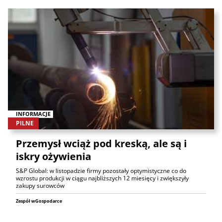
INFORMACJE
PILNE
Przemysł wciąż pod kreską, ale są i
iskry ożywienia
S&P Global: w listopadzie firmy pozostały optymistyczne co do
wzrostu produkcji w ciągu najbliższych 12 miesięcy i zwiększyły
zakupy surowców
Zespół wGospodarce