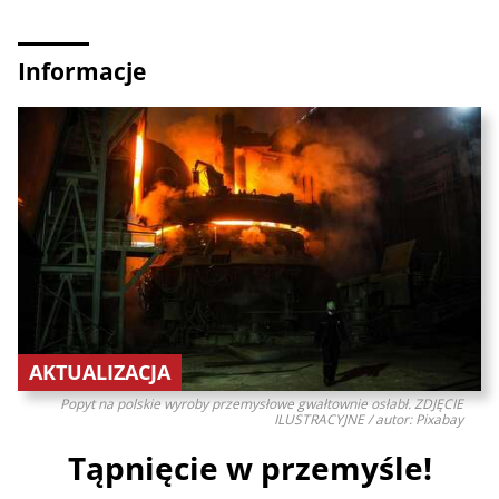
Informacje
AKTUALIZACJA
Popyt na polskie wyroby przemysłowe gwałtownie osłabł. ZDJĘCIE
ILUSTRACYJNE / autor: Pixabay
Tąpnięcie w przemyśle!