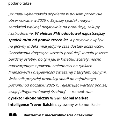
podano także.
„
W maju wyhamowało ożywienie w polskim przemyśle
obserwowane w 2025 r. Szybszy spadek nowych
zamówień wpłynął negatywnie na produkcję, zakupy
i zatrudnienie.
W efekcie PMI odnotował najostrzejszy
spadek m/m od prawie trzech lat
, a pozytywny wpływ
na główny indeks miał jedynie czas dostaw dostawców.
Oczekiwania dotyczące wzrostu produkcji w maju jeszcze
bardziej osłabły, po tym jak w kwietniu zostały mocno
nadszarpnięte z powodu zmienności na rynkach
finansowych i niepewności związanej z taryfami celnymi.
Wskaźnik przyszłej produkcji spadł do najniższego
poziomu od początku 2025 r., rejestrując wartość poniżej
swojej długoterminowej średniej
” - skomentował
dyrektor ekonomiczny w S&P Global Market
Intelligence Trevor Balchin
, cytowany w komunikacie.
„
Będziemy z niecierpliwością oczekiwać