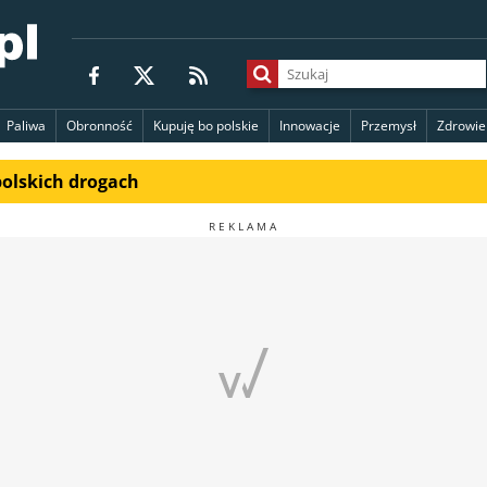
Paliwa
Obronność
Kupuję bo polskie
Innowacje
Przemysł
Zdrowie
polskich drogach