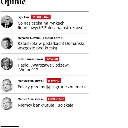
Opinie
Eryk Łon
TYLKO U NAS
Co nas czeka na rynkach
finansowych? Zalecana ostrożność
Zbigniew Kuźmiuk, poseł na Sejm RP
Katastrofa w podatkach! Domański
wszędzie pod kreską
Prof. Dariusz Gawin
WYWIAD
Hasło: „Warszawa”, odzew:
„Wolność”!
Mariusz Staniszewski
WYWIAD
Polacy przejmują zagraniczne marki
Mariusz Staniszewski
KOMENTARZ
Niemcy bankrutują i uciekają