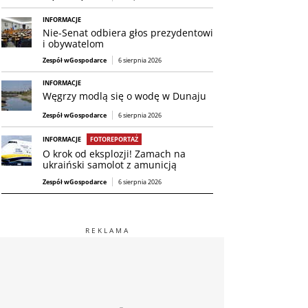
INFORMACJE
Nie-Senat odbiera głos prezydentowi
i obywatelom
Zespół wGospodarce
6 sierpnia 2026
INFORMACJE
Węgrzy modlą się o wodę w Dunaju
Zespół wGospodarce
6 sierpnia 2026
INFORMACJE
FOTOREPORTAŻ
O krok od eksplozji! Zamach na
ukraiński samolot z amunicją
Zespół wGospodarce
6 sierpnia 2026