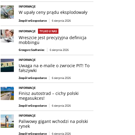
INFORMACJE
W upały ceny prądu eksplodowały
Zespół wGospodarce
6 sierpnia 2026
INFORMACJE
TYLKO U NAS
Wreszcie jest precyzyjna definicja
mobbingu
Grzegorz Szafraniec
6 sierpnia 2026
INFORMACJE
Uwaga na e-maile o zwrocie PIT! To
fałszywki
Zespół wGospodarce
6 sierpnia 2026
INFORMACJE
Finisz autostrad – cichy polski
megasukces!
Zespół wGospodarce
6 sierpnia 2026
INFORMACJE
Paliwowy gigant wchodzi na polski
rynek
Zespół wGospodarce
6 sierpnia 2026