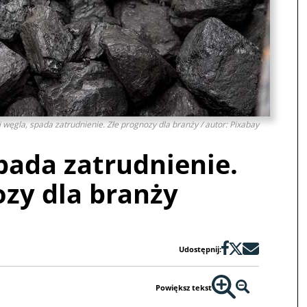
 węgla, spada zatrudnienie. Złe prognozy dla branży / autor: Pixabay
pada zatrudnienie.
ozy dla branży
Udostępnij:
Powiększ tekst