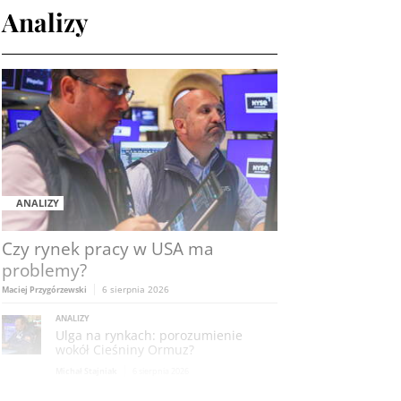
Analizy
ANALIZY
Czy rynek pracy w USA ma
problemy?
6 sierpnia 2026
Maciej Przygórzewski
ANALIZY
Ulga na rynkach: porozumienie
wokół Cieśniny Ormuz?
Michał Stajniak
6 sierpnia 2026
ANALIZY