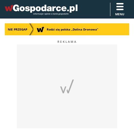
MENU
NIE PRZEGAP
Rodzi się polska „Dolina Dronowa”