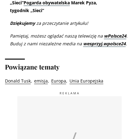
„Sieci”
Pogarda obywatelska
Marek Pyza,
tygodnik „Sieci”
Dziękujemy
za przeczytanie artykułu!
Pamiętaj, możesz oglądać naszą telewizję na
wPolsce24
.
Buduj z nami niezależne media na
wesprzyj.wpolsce24
.
Powiązane tematy
Donald Tusk
emisja
Europa
Unia Europejska