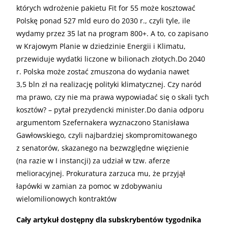
których wdrożenie pakietu Fit for 55 może kosztować
Polskę ponad 527 mld euro do 2030 r., czyli tyle, ile
wydamy przez 35 lat na program 800+. A to, co zapisano
w Krajowym Planie w dziedzinie Energii i Klimatu,
przewiduje wydatki liczone w bilionach złotych.Do 2040
r. Polska może zostać zmuszona do wydania nawet
3,5 bln zł na realizację polityki klimatycznej. Czy naród
ma prawo, czy nie ma prawa wypowiadać się o skali tych
kosztów? – pytał prezydencki minister.Do dania odporu
argumentom Szefernakera wyznaczono Stanisława
Gawłowskiego, czyli najbardziej skompromitowanego
z senatorów, skazanego na bezwzględne więzienie
(na razie w I instancji) za udział w tzw. aferze
melioracyjnej. Prokuratura zarzuca mu, że przyjął
łapówki w zamian za pomoc w zdobywaniu
wielomilionowych kontraktów
Cały artykuł dostępny dla subskrybentów tygodnika