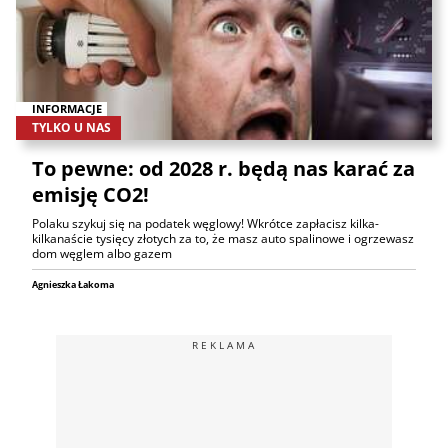
INFORMACJE
TYLKO U NAS
To pewne: od 2028 r. będą nas karać za
emisję CO2!
Polaku szykuj się na podatek węglowy! Wkrótce zapłacisz kilka-
kilkanaście tysięcy złotych za to, że masz auto spalinowe i ogrzewasz
dom węglem albo gazem
Agnieszka Łakoma
REKLAMA