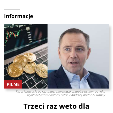
Informacje
PILNE
Karol Nawrocki po raz trzeci zawetował przepisy ustawy o rynku
kryptoaktywów / autor: Fratria / Andrzej Wiktor / Pixabay
Trzeci raz weto dla