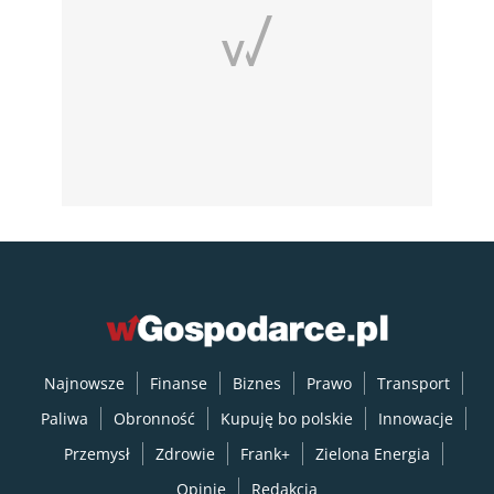
Najnowsze
Finanse
Biznes
Prawo
Transport
Paliwa
Obronność
Kupuję bo polskie
Innowacje
Przemysł
Zdrowie
Frank+
Zielona Energia
Opinie
Redakcja