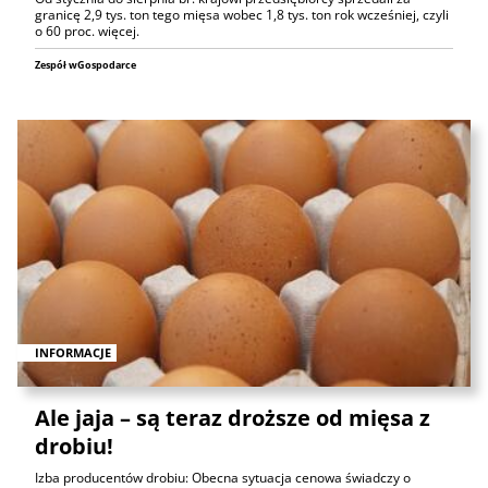
granicę 2,9 tys. ton tego mięsa wobec 1,8 tys. ton rok wcześniej, czyli
o 60 proc. więcej.
Zespół wGospodarce
INFORMACJE
Ale jaja – są teraz droższe od mięsa z
drobiu!
Izba producentów drobiu: Obecna sytuacja cenowa świadczy o