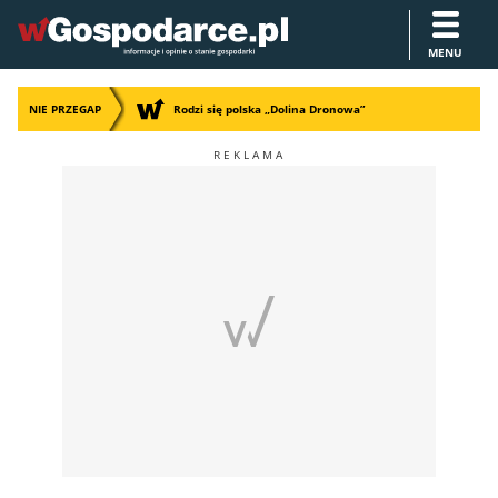
MENU
NIE PRZEGAP
Rodzi się polska „Dolina Dronowa”