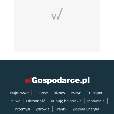
Najnowsze
Finanse
Biznes
Prawo
Transport
Paliwa
Obronność
Kupuję bo polskie
Innowacje
Przemysł
Zdrowie
Frank+
Zielona Energia