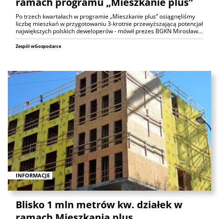
ramach programu „Mieszkanie plus”
Po trzech kwartałach w programie „Mieszkanie plus” osiągnęliśmy
liczbę mieszkań w przygotowaniu 3-krotnie przewyższającą potencjał
największych polskich deweloperów - mówił prezes BGKN Mirosław…
Zespół wGospodarce
INFORMACJE
Blisko 1 mln metrów kw. działek w
ramach Mieszkania plus