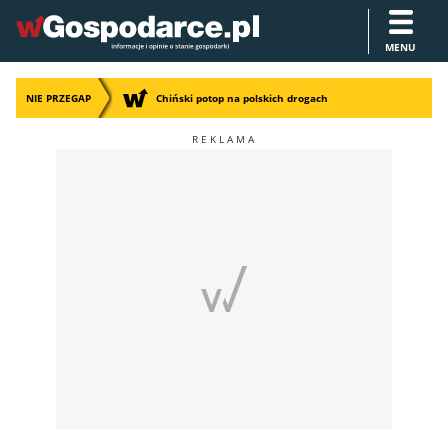
MENU
NIE PRZEGAP
Chiński potop na polskich drogach