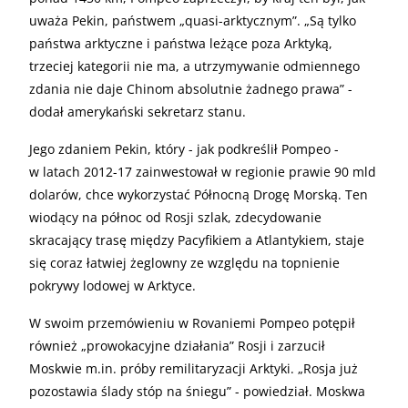
uważa Pekin, państwem „quasi-arktycznym”. „Są tylko
państwa arktyczne i państwa leżące poza Arktyką,
trzeciej kategorii nie ma, a utrzymywanie odmiennego
zdania nie daje Chinom absolutnie żadnego prawa” -
dodał amerykański sekretarz stanu.
Jego zdaniem Pekin, który - jak podkreślił Pompeo -
w latach 2012-17 zainwestował w regionie prawie 90 mld
dolarów, chce wykorzystać Północną Drogę Morską. Ten
wiodący na północ od Rosji szlak, zdecydowanie
skracający trasę między Pacyfikiem a Atlantykiem, staje
się coraz łatwiej żeglowny ze względu na topnienie
pokrywy lodowej w Arktyce.
W swoim przemówieniu w Rovaniemi Pompeo potępił
również „prowokacyjne działania” Rosji i zarzucił
Moskwie m.in. próby remilitaryzacji Arktyki. „Rosja już
pozostawia ślady stóp na śniegu” - powiedział. Moskwa