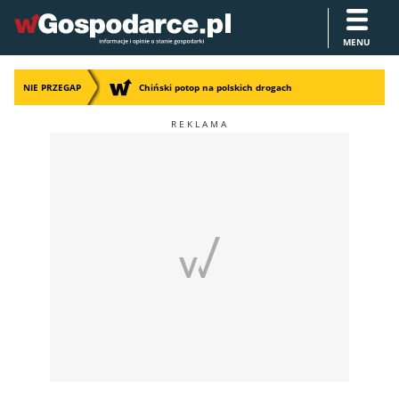
MENU
NIE PRZEGAP
Chiński potop na polskich drogach