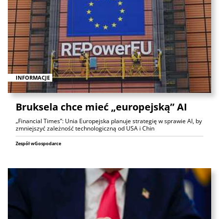
INFORMACJE
Bruksela chce mieć „europejską” AI
„Financial Times”: Unia Europejska planuje strategię w sprawie AI, by
zmniejszyć zależność technologiczną od USA i Chin
Zespół wGospodarce