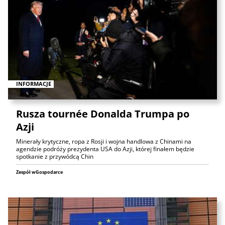
INFORMACJE
Rusza tournée Donalda Trumpa po
Azji
Minerały krytyczne, ropa z Rosji i wojna handlowa z Chinami na
agendzie podróży prezydenta USA do Azji, której finałem będzie
spotkanie z przywódcą Chin
Zespół wGospodarce