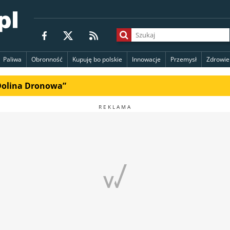
Paliwa
Obronność
Kupuję bo polskie
Innowacje
Przemysł
Zdrowie
„Dolina Dronowa”