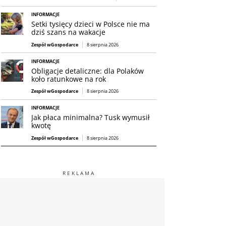
INFORMACJE
Setki tysięcy dzieci w Polsce nie ma
dziś szans na wakacje
Zespół wGospodarce
8 sierpnia 2026
INFORMACJE
Obligacje detaliczne: dla Polaków
koło ratunkowe na rok
Zespół wGospodarce
8 sierpnia 2026
INFORMACJE
Jak płaca minimalna? Tusk wymusił
kwotę
Zespół wGospodarce
8 sierpnia 2026