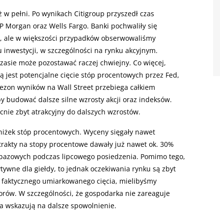
ż w pełni. Po wynikach Citigroup przyszedł czas
JP Morgan oraz Wells Fargo. Banki pochwaliły się
, ale w większości przypadków obserwowaliśmy
inwestycji, w szczególności na rynku akcyjnym.
czasie może pozostawać raczej chwiejny. Co więcej,
jest potencjalne cięcie stóp procentowych przez Fed,
zon wyników na Wall Street przebiega całkiem
y budować dalsze silne wzrosty akcji oraz indeksów.
ecnie zbyt atrakcyjny do dalszych wzrostów.
niżek stóp procentowych. Wyceny sięgały nawet
trakty na stopy procentowe dawały już nawet ok. 30%
bazowych podczas lipcowego posiedzenia. Pomimo tego,
ywne dla giełdy, to jednak oczekiwania rynku są zbyt
 faktycznego umiarkowanego cięcia, mielibyśmy
torów. W szczególności, że gospodarka nie zareaguje
a wskazują na dalsze spowolnienie.