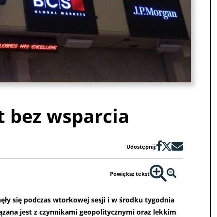
t bez wsparcia
Udostępnij:
Powiększ tekst
ły się podczas wtorkowej sesji i w środku tygodnia
ązana jest z czynnikami geopolitycznymi oraz lekkim