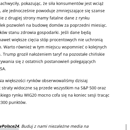
achwyciły, pokazując, że siła konsumentów jest wciąż
, ale jednocześnie powoduje zmniejszające się szanse
ie z drugiej strony mamy fatalne dane z rynku
dek pozwoleń na budowę domów za poprzedni miesiąc.
ków stanu zdrowia gospodarki. Jeśli dane będą
 nawet większe cięcia stóp procentowych nie uchronią
. Warto również w tym miejscu wspomnieć o kolejnych
 Trump groził nałożeniem taryf na pozostałe chińskie
ywania się z ostatnich postanowień polegających
SA.
. Na większości rynków obserwowaliśmy dzisiaj
 straty widoczne są przede wszystkim na S&P 500 oraz
kiego rynku WIG20 mocno cofa się na koniec sesji tracąc
2300 punktów.
wPolsce24
. Buduj z nami niezależne media na