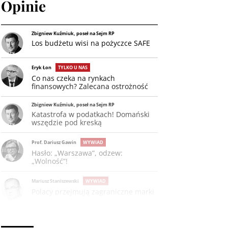
Opinie
Zbigniew Kuźmiuk, poseł na Sejm RP
Los budżetu wisi na pożyczce SAFE
Eryk Łon
TYLKO U NAS
Co nas czeka na rynkach
finansowych? Zalecana ostrożność
Zbigniew Kuźmiuk, poseł na Sejm RP
Katastrofa w podatkach! Domański
wszędzie pod kreską
Prof. Dariusz Gawin
WYWIAD
Hasło: „Warszawa”, odzew:
„Wolność”!
Mariusz Staniszewski
WYWIAD
Polacy przejmują zagraniczne marki