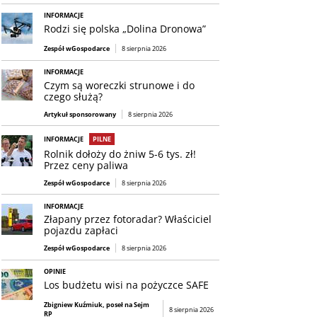
INFORMACJE
Rodzi się polska „Dolina Dronowa”
Zespół wGospodarce
8 sierpnia 2026
INFORMACJE
Czym są woreczki strunowe i do
czego służą?
Artykuł sponsorowany
8 sierpnia 2026
INFORMACJE
PILNE
Rolnik dołoży do żniw 5-6 tys. zł!
Przez ceny paliwa
Zespół wGospodarce
8 sierpnia 2026
INFORMACJE
Złapany przez fotoradar? Właściciel
pojazdu zapłaci
Zespół wGospodarce
8 sierpnia 2026
OPINIE
Los budżetu wisi na pożyczce SAFE
Zbigniew Kuźmiuk, poseł na Sejm
8 sierpnia 2026
RP