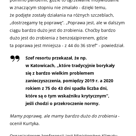
w znaczącym stopniu nie zmalało - dzięki temu,
że podjęte zostały działania na różnych szczeblach,
„dostrzegamy tę poprawę”. „Poprawa jest, ale w dalszym
ciągu bardzo dużo jest do zrobienia. Choćby bardzo
dużo jest do zrobienia z benzo(a)pirenem, gdzie
ta poprawa jest mniejsza - z 44 do 36 stref” - powiedział.
Szef resortu przekazał, że np.
w Katowicach, „które tradycyjnie borykały
się z bardzo wielkim problemem
zanieczyszczenia, pomiędzy 2019 r. a 2020
rokiem z 75 do 43 dni spadła liczba dni,
które są o tym wskaźniku krytycznym”,
jeśli chodzi o przekroczenie normy.
Mamy poprawę, ale mamy bardzo dużo do zrobienia
-
ocenił Kurtyka.
Organizatorem konferencji jest Ministerstwo Klimatu