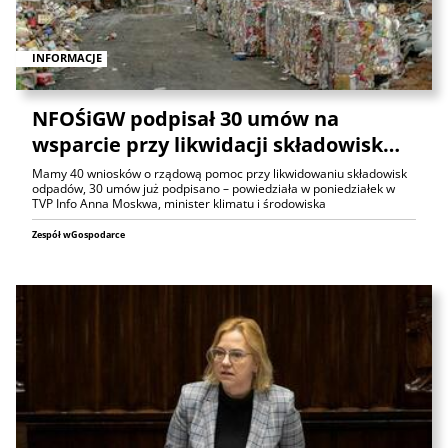
INFORMACJE
NFOŚiGW podpisał 30 umów na
wsparcie przy likwidacji składowisk…
Mamy 40 wniosków o rządową pomoc przy likwidowaniu składowisk
odpadów, 30 umów już podpisano – powiedziała w poniedziałek w
TVP Info Anna Moskwa, minister klimatu i środowiska
Zespół wGospodarce