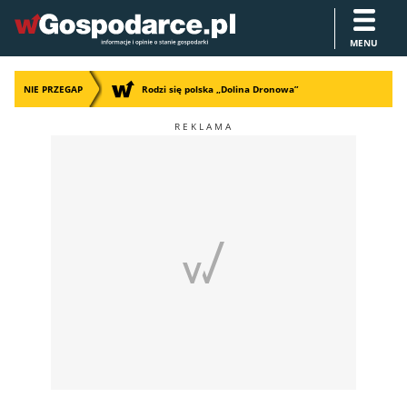
MENU
NIE PRZEGAP
Rodzi się polska „Dolina Dronowa”