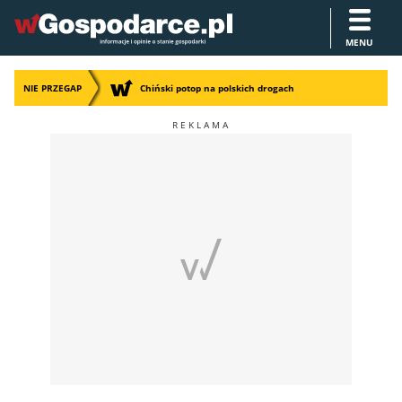
MENU
NIE PRZEGAP
Chiński potop na polskich drogach