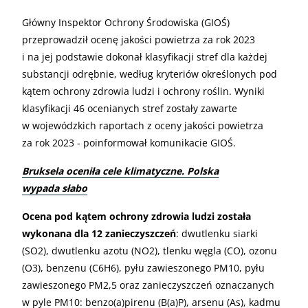
Główny Inspektor Ochrony Środowiska (GIOŚ)
przeprowadził ocenę jakości powietrza za rok 2023
i na jej podstawie dokonał klasyfikacji stref dla każdej
substancji odrębnie, według kryteriów określonych pod
kątem ochrony zdrowia ludzi i ochrony roślin. Wyniki
klasyfikacji 46 ocenianych stref zostały zawarte
w wojewódzkich raportach z oceny jakości powietrza
za rok 2023 - poinformował komunikacie GIOŚ.
Bruksela oceniła cele klimatyczne. Polska
wypada słabo
Ocena pod kątem ochrony zdrowia ludzi została
wykonana dla 12 zanieczyszczeń
: dwutlenku siarki
(SO2), dwutlenku azotu (NO2), tlenku węgla (CO), ozonu
(O3), benzenu (C6H6), pyłu zawieszonego PM10, pyłu
zawieszonego PM2,5 oraz zanieczyszczeń oznaczanych
w pyle PM10: benzo(a)pirenu (B(a)P), arsenu (As), kadmu