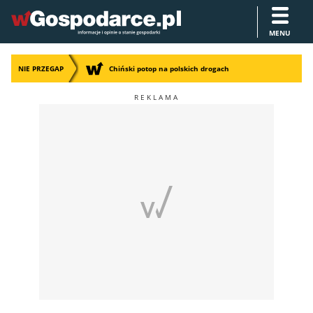
MENU
NIE PRZEGAP
Chiński potop na polskich drogach