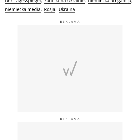
Der Tagesspiegel
konflikt na Ukrainie
niemiecka arogancja
niemiecka media
Rosja
Ukraina