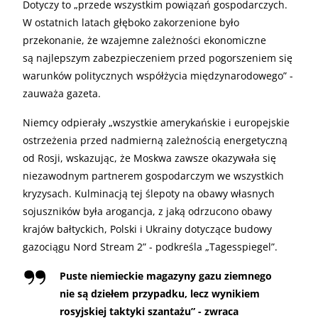
Dotyczy to „przede wszystkim powiązań gospodarczych.
W ostatnich latach głęboko zakorzenione było
przekonanie, że wzajemne zależności ekonomiczne
są najlepszym zabezpieczeniem przed pogorszeniem się
warunków politycznych współżycia międzynarodowego” -
zauważa gazeta.
Niemcy odpierały „wszystkie amerykańskie i europejskie
ostrzeżenia przed nadmierną zależnością energetyczną
od Rosji, wskazując, że Moskwa zawsze okazywała się
niezawodnym partnerem gospodarczym we wszystkich
kryzysach. Kulminacją tej ślepoty na obawy własnych
sojuszników była arogancja, z jaką odrzucono obawy
krajów bałtyckich, Polski i Ukrainy dotyczące budowy
gazociągu Nord Stream 2” - podkreśla „Tagesspiegel”.
Puste niemieckie magazyny gazu ziemnego
nie są dziełem przypadku, lecz wynikiem
rosyjskiej taktyki szantażu” - zwraca