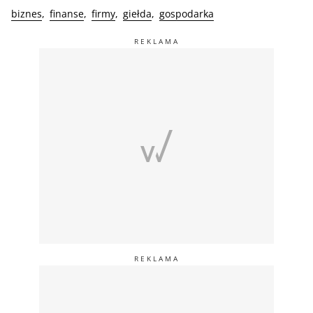
biznes
finanse
firmy
giełda
gospodarka