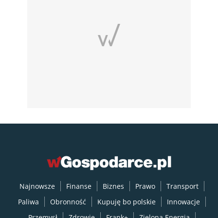
Najnowsze
Finanse
Biznes
Prawo
Transport
Paliwa
Obronność
Kupuję bo polskie
Innowacje
Przemysł
Zdrowie
Frank+
Zielona Energia