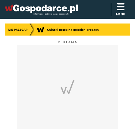
MENU
NIE PRZEGAP
Chiński potop na polskich drogach