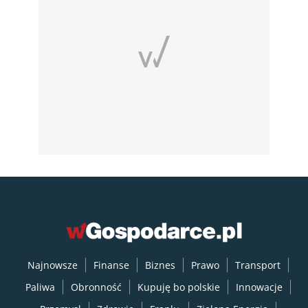
Najnowsze
Finanse
Biznes
Prawo
Transport
Paliwa
Obronność
Kupuję bo polskie
Innowacje