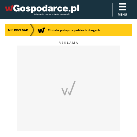
MENU
NIE PRZEGAP
Chiński potop na polskich drogach