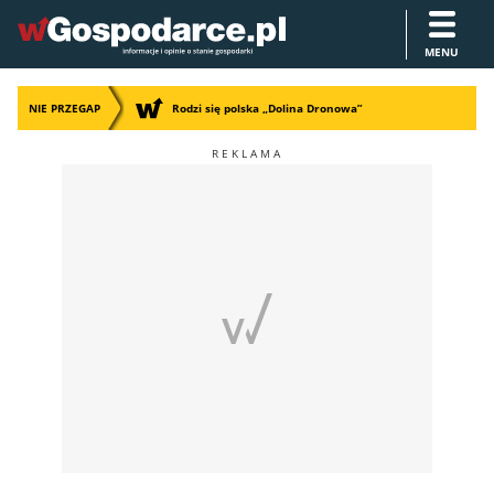
MENU
NIE PRZEGAP
Rodzi się polska „Dolina Dronowa”