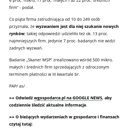
6 proc. mikro, 17 proc. małych i aż 22 proc. średnich
firm” - podał.
Co piąta firma zatrudniająca od 10 do 249 osób
przyznała, że
wyzwaniem jest dla niej szukanie nowych
rynków
; takiej odpowiedzi udzieliło też ok. 13 proc.
najmniejszych firm. Jedynie 7 proc. badanych nie widzi
żadnych wyzwań.
Badanie „Skaner MSP” zrealizowano wśród 500 mikro,
małych i średnich firm sprzedających z odroczonym
terminem płatności w III kwartale br.
PAP/ as/
»» Odwiedź
wgospodarce.pl na GOOGLE NEWS
, aby
codziennie śledzić aktualne informacje
.
»» O bieżących wydarzeniach w gospodarce i finansach
czytaj tutaj: