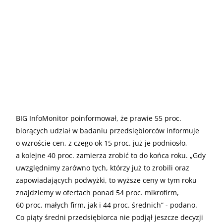
BIG InfoMonitor poinformował, że prawie 55 proc.
biorących udział w badaniu przedsiębiorców informuje
o wzroście cen, z czego ok 15 proc. już je podniosło,
a kolejne 40 proc. zamierza zrobić to do końca roku. „Gdy
uwzględnimy zarówno tych, którzy już to zrobili oraz
zapowiadających podwyżki, to wyższe ceny w tym roku
znajdziemy w ofertach ponad 54 proc. mikrofirm,
60 proc. małych firm, jak i 44 proc. średnich” - podano.
Co piąty średni przedsiębiorca nie podjął jeszcze decyzji