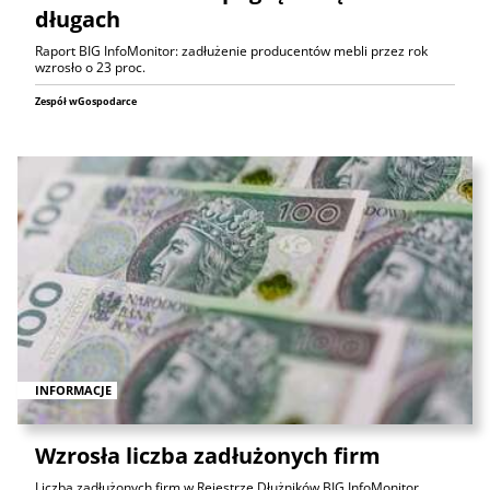
długach
Raport BIG InfoMonitor: zadłużenie producentów mebli przez rok
wzrosło o 23 proc.
Zespół wGospodarce
INFORMACJE
Wzrosła liczba zadłużonych firm
Liczba zadłużonych firm w Rejestrze Dłużników BIG InfoMonitor