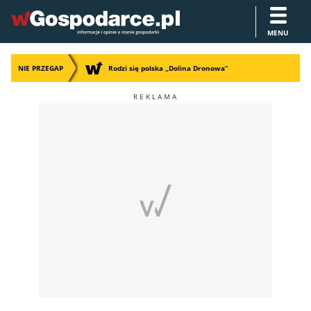
MENU
NIE PRZEGAP
Rodzi się polska „Dolina Dronowa”