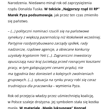
Narodzenia. Niedawno minął rok od zaprzysiężenia
rządu Donalda Tuska.
W tekście „Najgorszy rząd III RP”
Marek Pyza podsumowuje
, jak przez ten czas zmieniło
się państwo.
–
(…) polityczni nominaci rzucili się na państwowe
synekury z większą pazernością niż ktokolwiek wcześniej.
Partyjnie rozdystrybuowano zarządy spółek, rady
nadzorcze, rządowe agencje, a obiecane konkursy
uzyskały kryptonim Yeti (…). Zagraniczni inwestorzy
opuszczają nasz kraj (uciekają przed rosnącymi kosztami
pracy, w tym galopującymi cenami prądu), nie
ma tygodnia bez doniesień o kolejnych zwolnieniach
grupowych. (…), sytuacja na rynku pracy robi się coraz
trudniejsza dla pracownika
– wymienia Pyza.
Rok od przejęcia władzy przez uśmiechniętą koalicję,
w Polsce szaleje drożyzna. Jej symbolem stała się kostka
masła.
W materiale „Masło luksusowe” Konrad