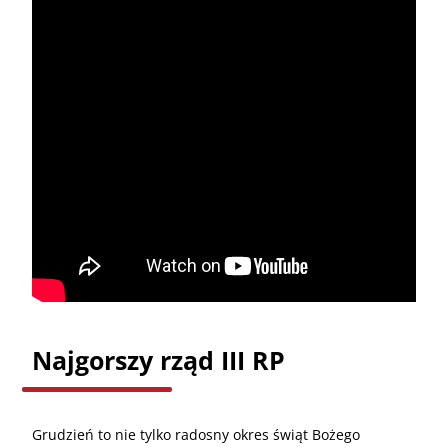
Najgorszy rząd III RP
Grudzień to nie tylko radosny okres świąt Bożego