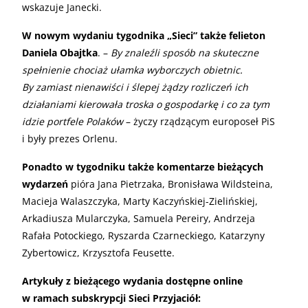
wskazuje Janecki.
W nowym wydaniu tygodnika „Sieci” także felieton
Daniela Obajtka
. –
By znaleźli sposób na skuteczne
spełnienie chociaż ułamka wyborczych obietnic.
By zamiast nienawiści i ślepej żądzy rozliczeń ich
działaniami kierowała troska o gospodarkę i co za tym
idzie portfele Polaków
– życzy rządzącym europoseł PiS
i były prezes Orlenu.
Ponadto w tygodniku także komentarze bieżących
wydarzeń
pióra Jana Pietrzaka, Bronisława Wildsteina,
Macieja Walaszczyka, Marty Kaczyńskiej-Zielińskiej,
Arkadiusza Mularczyka, Samuela Pereiry, Andrzeja
Rafała Potockiego, Ryszarda Czarneckiego, Katarzyny
Zybertowicz, Krzysztofa Feusette.
Artykuły z bieżącego wydania dostępne online
w ramach subskrypcji Sieci Przyjaciół: