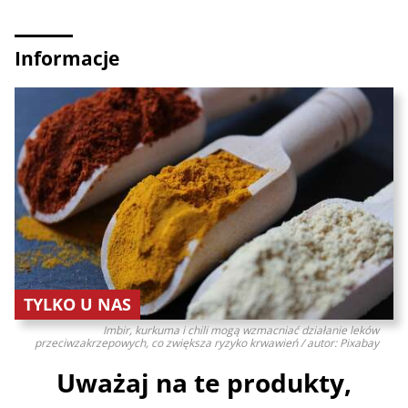
Informacje
TYLKO U NAS
Imbir, kurkuma i chili mogą wzmacniać działanie leków
przeciwzakrzepowych, co zwiększa ryzyko krwawień / autor: Pixabay
Uważaj na te produkty,