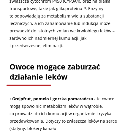
zwłaszcza cytochrom P450 (CYP3A4), oraz na białka
transportowe, takie jak glikoproteina P. Enzymy
te odpowiadają za metabolizm wielu substancji
leczniczych, a ich zahamowanie lub indukcja może
prowadzić do istotnych zmian we krwiobiegu leków –
zarówno ich nadmiernej kumulacji, jak
i przedwczesnej eliminacji.
Owoce mogące zaburzać
działanie leków
•
Grejpfrut, pomelo i gorzka pomarańcza
- te owoce
mogą spowolnić metabolizm leków w wątrobie,
co prowadzi do ich kumulacji w organizmie i ryzyka
przedawkowania. Dotyczy to zwłaszcza leków na serce
(statyny, blokery kanału