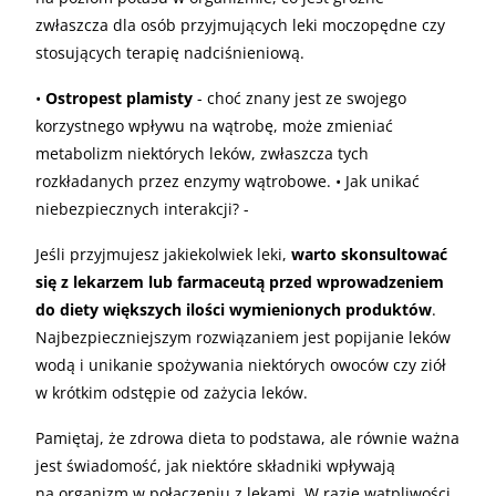
zwłaszcza dla osób przyjmujących leki moczopędne czy
stosujących terapię nadciśnieniową.
•
Ostropest plamisty
- choć znany jest ze swojego
korzystnego wpływu na wątrobę, może zmieniać
metabolizm niektórych leków, zwłaszcza tych
rozkładanych przez enzymy wątrobowe. • Jak unikać
niebezpiecznych interakcji? -
Jeśli przyjmujesz jakiekolwiek leki,
warto skonsultować
się z lekarzem lub farmaceutą przed wprowadzeniem
do diety większych ilości wymienionych produktów
.
Najbezpieczniejszym rozwiązaniem jest popijanie leków
wodą i unikanie spożywania niektórych owoców czy ziół
w krótkim odstępie od zażycia leków.
Pamiętaj, że zdrowa dieta to podstawa, ale równie ważna
jest świadomość, jak niektóre składniki wpływają
na organizm w połączeniu z lekami. W razie wątpliwości