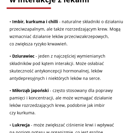
•
Imbir, kurkuma i chilli
- naturalne składniki o działaniu
przeciwzapalnym, ale także rozrzedzającym krew. Mogą
wzmacniać działanie leków przeciwzakrzepowych,
co zwiększa ryzyko krwawień.
•
Dziurawiec
- jeden z najczęściej wymienianych
składników pod kątem interakcji. Może osłabiać
skuteczność antykoncepcji hormonalnej, leków
antydepresyjnych i niektórych leków na serce.
•
Miłorząb japoński
- często stosowany dla poprawy
pamięci i koncentracji, ale może wzmagać działanie
leków rozrzedzających krew, podobnie jak imbir
czy kurkuma.
•
Lukrecja
- może zwiększać ciśnienie krwi i wpływać
na poziom potasu w organizmie, co jest groźne