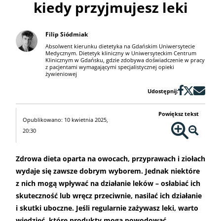
kiedy przyjmujesz leki
Filip Siódmiak
Absolwent kierunku dietetyka na Gdańskim Uniwersytecie
Medycznym. Dietetyk kliniczny w Uniwersyteckim Centrum
Klinicznym w Gdańsku, gdzie zdobywa doświadczenie w pracy
z pacjentami wymagającymi specjalistycznej opieki
żywieniowej
Udostępnij:
Powiększ tekst
Opublikowano: 10 kwietnia 2025,
20:30
Zdrowa dieta oparta na owocach, przyprawach i ziołach
wydaje się zawsze dobrym wyborem. Jednak niektóre
z nich mogą wpływać na działanie leków – osłabiać ich
skuteczność lub wręcz przeciwnie, nasilać ich działanie
i skutki uboczne. Jeśli regularnie zażywasz leki, warto
wiedzieć, które produkty mogą powodować