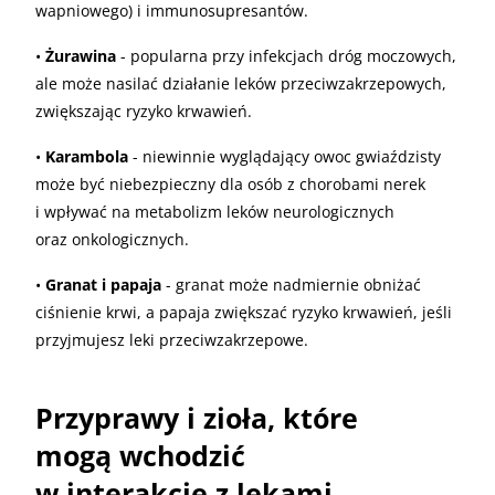
wapniowego) i immunosupresantów.
•
Żurawina
- popularna przy infekcjach dróg moczowych,
ale może nasilać działanie leków przeciwzakrzepowych,
zwiększając ryzyko krwawień.
•
Karambola
- niewinnie wyglądający owoc gwiaździsty
może być niebezpieczny dla osób z chorobami nerek
i wpływać na metabolizm leków neurologicznych
oraz onkologicznych.
•
Granat i papaja
- granat może nadmiernie obniżać
ciśnienie krwi, a papaja zwiększać ryzyko krwawień, jeśli
przyjmujesz leki przeciwzakrzepowe.
Przyprawy i zioła, które
mogą wchodzić
w interakcje z lekami